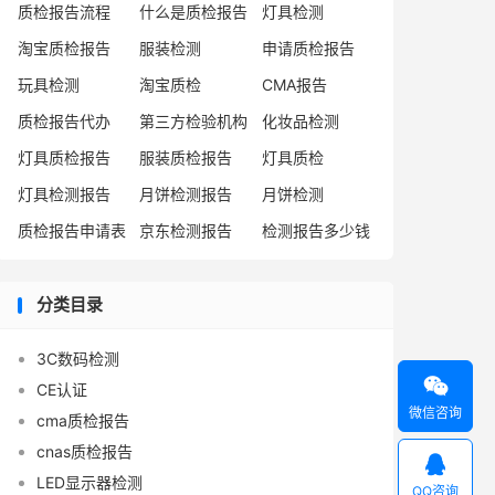
质检报告流程
什么是质检报告
灯具检测
淘宝质检报告
服装检测
申请质检报告
玩具检测
淘宝质检
CMA报告
质检报告代办
第三方检验机构
化妆品检测
灯具质检报告
服装质检报告
灯具质检
灯具检测报告
月饼检测报告
月饼检测
质检报告申请表
京东检测报告
检测报告多少钱
分类目录
3C数码检测

CE认证
微信咨询
cma质检报告
cnas质检报告

LED显示器检测
QQ咨询