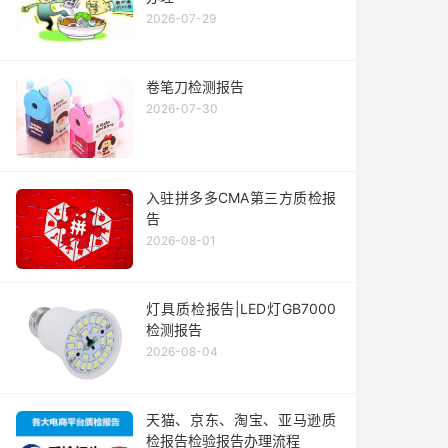
2026-07-29
卷笔刀检测报告
2026-07-30
入驻拼多多CMA第三方质检报
告
2026-08-01
灯具质检报告|LED灯GB7000
检测报告
2026-08-04
天猫、京东、淘宝、亚马逊质
检报告检验报告办理流程