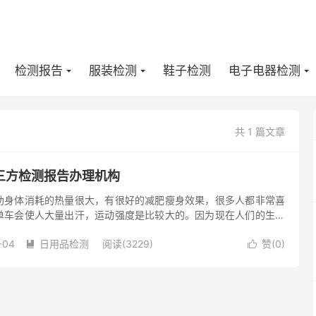
检测报告
服装检测
鞋子检测
电子电器检测
共 1 篇文章
三方检测报告办理机构
体消耗的热量很大，有很好的减肥瘦身效果，很多人都非常喜
单车会使人大量出汗，运动强度是比较大的。因为现在人们的生活
以满足人们在家使用的便捷...
-04
日用品检测
阅读(3229)
赞(
0
)

