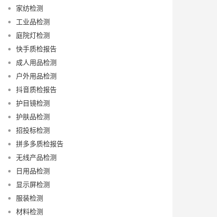
家纺检测
工业品检测
庭院灯检测
快手质检报告
成人用品检测
户外用品检测
抖音质检报告
护目镜检测
护肤品检测
招投标检测
拼多多质检报告
无线产品检测
日用品检测
显示屏检测
服装检测
材料检测