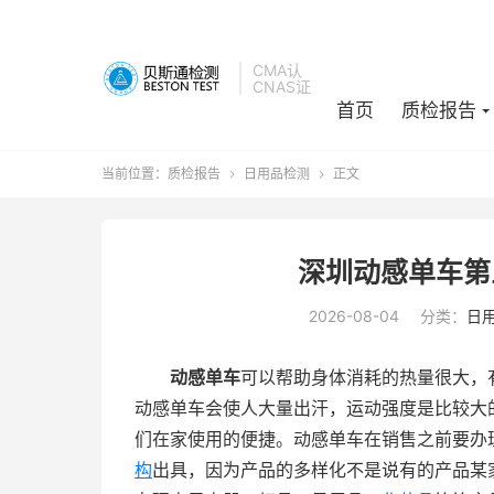
CMA认
CNAS证
首页
质检报告
当前位置：
质检报告
日用品检测
正文


深圳动感单车第
2026-08-04
分类：
日
动感单车
可以帮助身体消耗的热量很大，
动感单车会使人大量出汗，运动强度是比较大
们在家使用的便捷。动感单车在销售之前要办
构
出具，因为产品的多样化不是说有的产品某