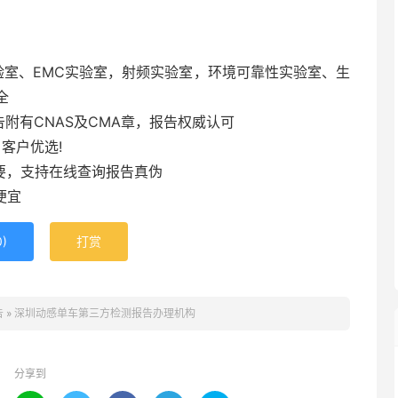
室、EMC实验室，射频实验室，环境可靠性实验室、生
全
告附有CNAS及CMA章，报告权威认可
客户优选!
要，支持在线查询报告真伪
便宜
0
)
打赏
告
»
深圳动感单车第三方检测报告办理机构
分享到