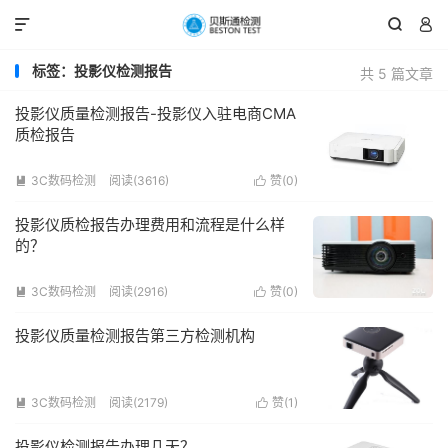



标签：投影仪检测报告
共 5 篇文章
投影仪质量检测报告-投影仪入驻电商CMA
质检报告
3C数码检测
阅读(3616)
赞(
0
)


投影仪质检报告办理费用和流程是什么样
的？
3C数码检测
阅读(2916)
赞(
0
)


投影仪质量检测报告第三方检测机构
3C数码检测
阅读(2179)
赞(
1
)


投影仪检测报告办理几天？