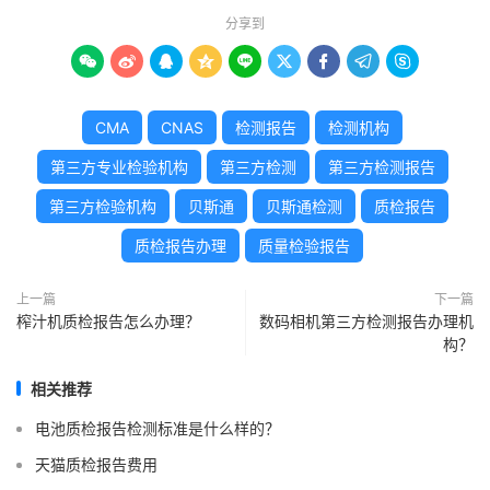
分享到









CMA
CNAS
检测报告
检测机构
第三方专业检验机构
第三方检测
第三方检测报告
第三方检验机构
贝斯通
贝斯通检测
质检报告
质检报告办理
质量检验报告
上一篇
下一篇
榨汁机质检报告怎么办理？
数码相机第三方检测报告办理机
构？
相关推荐
电池质检报告检测标准是什么样的？
天猫质检报告费用