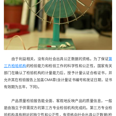
由于利益相关，没有向社会出具公正数据的资格。为了保证
第
三方检验机构
的检验能力和检验工作的科学性和公正性，国家有关
部门在确认了检验机构的计量能力后，授予计量认证合格证书，并
允许其在检验报告上加盖CMA章(含计量证书编号和发证日期，证书
有效期为五年，下同)。
产品质量检验报告能全面、客观地反映产品的质量信息，一般
是由独立于供需双方的第三方专业检验机构完成的。第三方专业检
验机构具有相对的独立性和公正性，有资格向社会出具公正数据(检