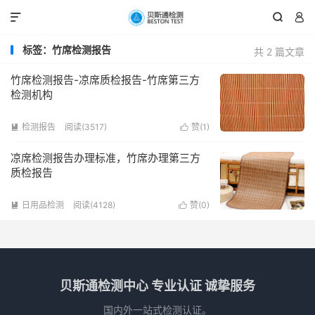



标签：竹席检测报告
共 2 篇文章
竹席检测报告-凉席质检报告-竹席第三方
检测机构
检测报告
阅读(3517)
赞(
1
)


凉席检测报告办理标准，竹席办理第三方
质检报告
日用品检测
阅读(4128)
赞(
0
)


贝斯通检测中心 专业认证 诚挚服务
国内外一站式检测认证。