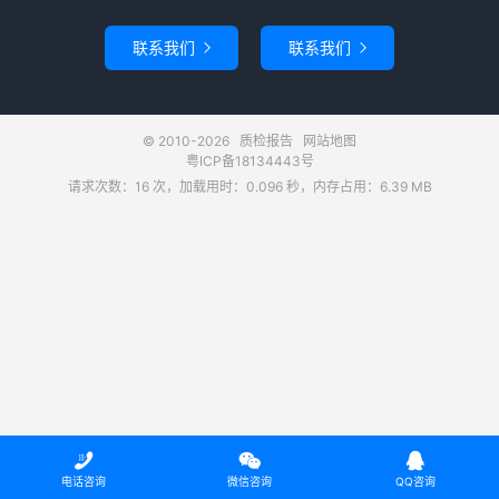
联系我们
联系我们


© 2010-2026
质检报告
网站地图
粤ICP备18134443号
请求次数：16 次，加载用时：0.096 秒，内存占用：6.39 MB



电话咨询
微信咨询
QQ咨询