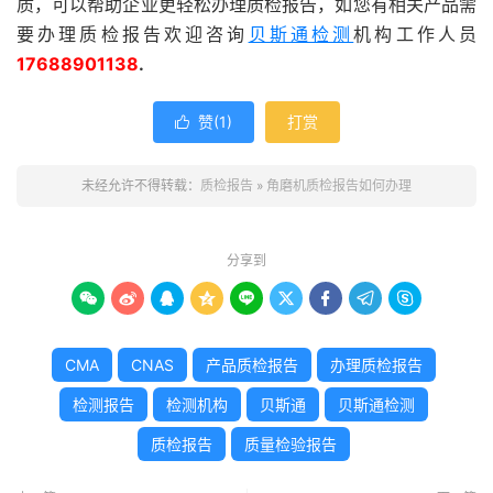
质，可以帮助企业更轻松办理质检报告，如您有相关产品需
要办理质检报告欢迎咨询
贝斯通检测
机构工作人员
17688901138
.
赞(
1
)
打赏

未经允许不得转载：
质检报告
»
角磨机质检报告如何办理
分享到









CMA
CNAS
产品质检报告
办理质检报告
检测报告
检测机构
贝斯通
贝斯通检测
质检报告
质量检验报告