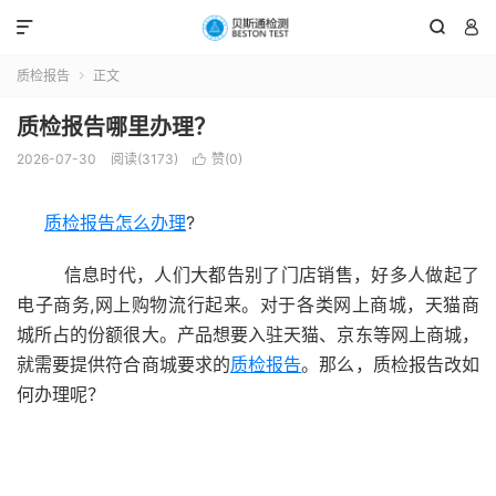



质检报告
正文

质检报告哪里办理？
2026-07-30
阅读(3173)
赞(
0
)

质检报告怎么办理
?
信息时代，人们大都告别了门店销售，好多人做起了
电子商务,网上购物流行起来。对于各类网上商城，天猫商
城所占的份额很大。产品想要入驻天猫、京东等网上商城，
就需要提供符合商城要求的
质检报告
。那么，质检报告改如
何办理呢？