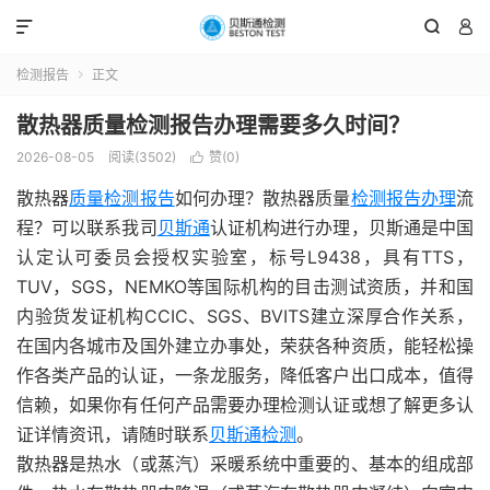



检测报告
正文

散热器质量检测报告办理需要多久时间？
2026-08-05
阅读(3502)
赞(
0
)

散热器
质量检测报告
如何办理？散热器质量
检测报告办理
流
程？可以联系我司
贝斯通
认证机构进行办理，贝斯通是中国
认定认可委员会授权实验室，标号L9438，具有TTS，
TUV，SGS，NEMKO等国际机构的目击测试资质，并和国
内验货发证机构CCIC、SGS、BVITS建立深厚合作关系，
在国内各城市及国外建立办事处，荣获各种资质，能轻松操
作各类产品的认证，一条龙服务，降低客户出口成本，值得
信赖，如果你有任何产品需要办理检测认证或想了解更多认
证详情资讯，请随时联系
贝斯通检测
。
散热器是热水（或蒸汽）采暖系统中重要的、基本的组成部