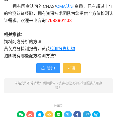
拥有国家认可的CNAS/
CMA认证
资质，已有超过十年
的检测认证经验，拥有资深技术团队为您提供全方位检测认
证需求。欢迎来电咨询
17688901138
相关推荐：
饲料配方分析的方法
黄芪成分检测报告，黄芪
检测报告机构
泡脚粉有哪些配方检测方法？
赞(
1
)
打赏

未经允许不得转载：
质检报告
»
洗手液成分分析检测报告去哪办
理？
分享到








