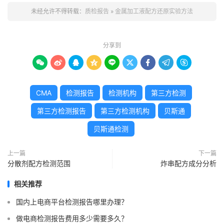
未经允许不得转载：
质检报告
»
金属加工液配方还原实验方法
分享到









CMA
检测报告
检测机构
第三方检测
第三方检测报告
第三方检测机构
贝斯通
贝斯通检测
上一篇
下一篇
分散剂配方检测范围
炸串配方成分分析
相关推荐
国内上电商平台检测报告哪里办理？
做电商检测报告费用多少需要多久？