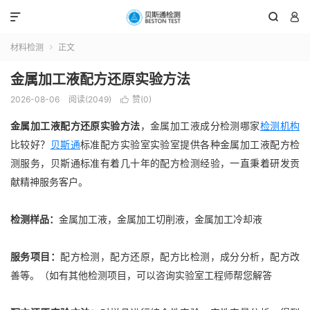



材料检测
正文

金属加工液配方还原实验方法
2026-08-06
阅读(2049)
赞(
0
)

金属加工液配方还原实验方法
，金属加工液成分检测哪家
检测机构
比较好？
贝斯通
标准配方实验室实验室提供各种金属加工液配方检
测服务，贝斯通标准有着几十年的配方检测经验，一直秉着研发贡
献精神服务客户。
检测样品：
金属加工液，金属加工切削液，金属加工冷却液
服务项目：
配方检测，配方还原，配方比检测，成分分析，配方改
善等。（如有其他检测项目，可以咨询实验室工程师帮您解答