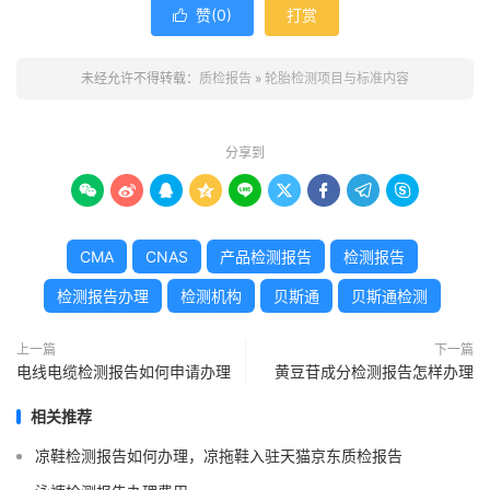
赞(
0
)
打赏

未经允许不得转载：
质检报告
»
轮胎检测项目与标准内容
分享到









CMA
CNAS
产品检测报告
检测报告
检测报告办理
检测机构
贝斯通
贝斯通检测
上一篇
下一篇
电线电缆检测报告如何申请办理
黄豆苷成分检测报告怎样办理
相关推荐
凉鞋检测报告如何办理，凉拖鞋入驻天猫京东质检报告