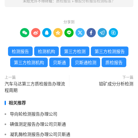
未经允许不得转载：
质检报告
»
橡胶分析报告检测标准？
分享到









检测报告
检测机构
第三方检测
第三方检测报告
第三方检测机构
贝斯通
贝斯通检测
质检报告
上一篇
下一篇
汽车马达第三方质检报告办理流
钼矿成分分析检测
程周期
相关推荐
导向轮检测报告办理公司
碘值测定报告办理公司贝斯通
凝乳酶检测报告办理公司贝斯通