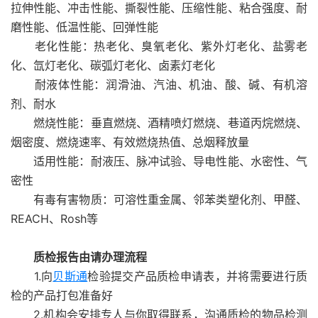
拉伸性能、冲击性能、撕裂性能、压缩性能、粘合强度、耐
磨性能、低温性能、回弹性能
老化性能：热老化、臭氧老化、紫外灯老化、盐雾老
化、氙灯老化、碳弧灯老化、卤素灯老化
耐液体性能：润滑油、汽油、机油、酸、碱、有机溶
剂、耐水
燃烧性能：垂直燃烧、酒精喷灯燃烧、巷道丙烷燃烧、
烟密度、燃烧速率、有效燃烧热值、总烟释放量
适用性能：耐液压、脉冲试验、导电性能、水密性、气
密性
有毒有害物质：可溶性重金属、邻苯类塑化剂、甲醛、
REACH、Rosh等
质检报告由请办理流程
1.向
贝斯通
检验提交产品质检申请表，并将需要进行质
检的产品打包准备好
2.机构会安排专人与你取得联系，沟通质检的物品检测