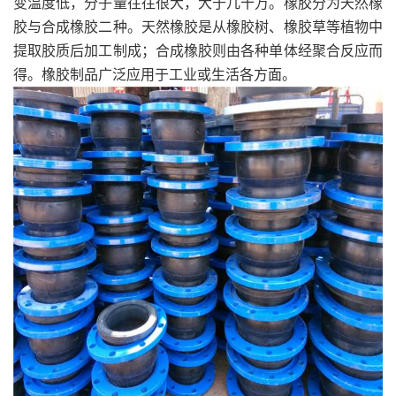
变温度低，分子量往往很大，大于几十万。橡胶分为天然橡
胶与合成橡胶二种。天然橡胶是从橡胶树、橡胶草等植物中
提取胶质后加工制成；合成橡胶则由各种单体经聚合反应而
得。橡胶制品广泛应用于工业或生活各方面。