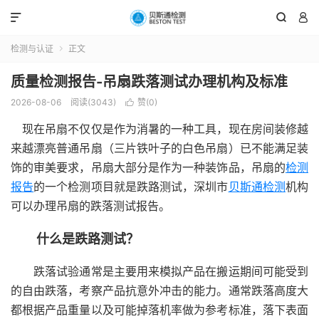



检测与认证
正文

质量检测报告-吊扇跌落测试办理机构及标准
2026-08-06
阅读(3043)
赞(
0
)

现在吊扇不仅仅是作为消暑的一种工具，现在房间装修越
来越漂亮普通吊扇（三片铁叶子的白色吊扇）已不能满足装
饰的审美要求，吊扇大部分是作为一种装饰品，吊扇的
检测
报告
的一个检测项目就是跌路测试，深圳市
贝斯通检测
机构
可以办理吊扇的跌落测试报告。
什么是跌路测试？
跌落试验通常是主要用来模拟产品在搬运期间可能受到
的自由跌落，考察产品抗意外冲击的能力。通常跌落高度大
都根据产品重量以及可能掉落机率做为参考标准，落下表面