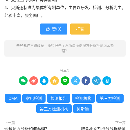
4、贝斯通标准为集体所有制单位，主要以研发、检测、分析为主。
经验丰富，服务面广。
赞(
0
)
打赏

未经允许不得转载：
质检报告
»
汽油清净剂配方分析检测怎么办
理？
分享到









CMA
家电检测
检测报告
检测机构
第三方检测
第三方检测机构
贝斯通
上一篇
下一篇
饲料配方分析如何办理？
膳食补充剂成分分析检测