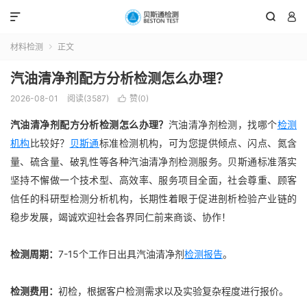



材料检测
正文

汽油清净剂配方分析检测怎么办理？
2026-08-01
阅读(3587)
赞(
0
)

汽油清净剂配方分析检测怎么办理？
汽油清净剂检测，找哪个
检测
机构
比较好？
贝斯通
标准检测机构，可为您提供倾点、闪点、氮含
量、硫含量、破乳性等各种汽油清净剂检测服务。贝斯通标准落实
坚持不懈做一个技术型、高效率、服务项目全面，社会尊重、顾客
信任的科研型检测分析机构，长期性着眼于促进剖析检验产业链的
稳步发展，竭诚欢迎社会各界同仁前来商谈、协作！
检测周期：
7-15个工作日出具汽油清净剂
检测报告
。
检测费用：
初检，根据客户检测需求以及实验复杂程度进行报价。