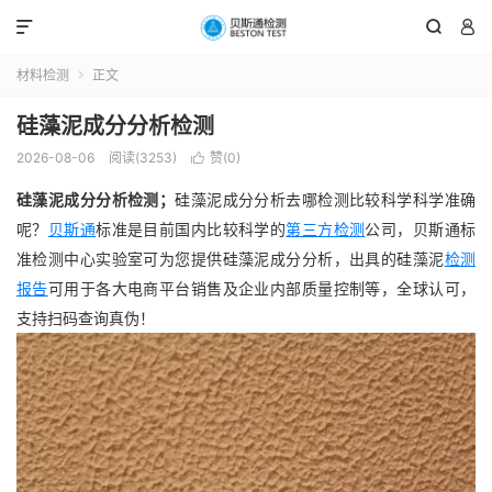



材料检测
正文

硅藻泥成分分析检测
2026-08-06
阅读(3253)
赞(
0
)

硅藻泥成分分析检测；
硅藻泥成分分析去哪检测比较科学科学准确
呢？
贝斯通
标准是目前国内比较科学的
第三方检测
公司，贝斯通标
准检测中心实验室可为您提供硅藻泥成分分析，出具的硅藻泥
检测
报告
可用于各大电商平台销售及企业内部质量控制等，全球认可，
支持扫码查询真伪！