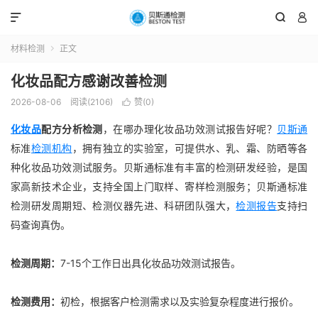



材料检测
正文

化妆品配方感谢改善检测
2026-08-06
阅读(2106)
赞(
0
)

化妆品
配方分析检测
，
在哪办理化妆品功效测试报告好呢？
贝斯通
标准
检测机构
，拥有独立的实验室，可提供水、乳、霜、防晒等各
种化妆品功效测试服务。贝斯通标准有丰富的检测研发经验，是国
家高新技术企业，支持全国上门取样、寄样检测服务；贝斯通标准
检测研发周期短、检测仪器先进、科研团队强大，
检测报告
支持扫
码查询真伪。
检测周期：
7-15个工作日出具化妆品功效测试报告。
检测费用：
初检，根据客户检测需求以及实验复杂程度进行报价。