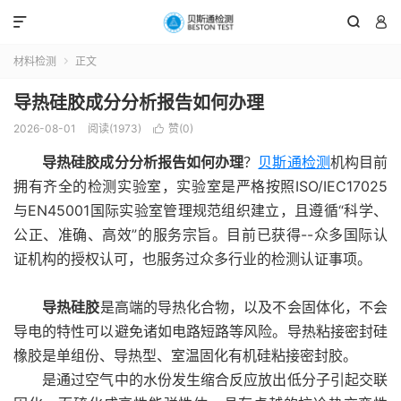



材料检测
正文

导热硅胶成分分析报告如何办理
2026-08-01
阅读(1973)
赞(
0
)

导热硅胶成分分析报告如何办理
？
贝斯通检测
机构目前
拥有齐全的检测实验室，实验室是严格按照ISO/IEC17025
与EN45001国际实验室管理规范组织建立，且遵循“科学、
公正、准确、高效”的服务宗旨。目前已获得--众多国际认
证机构的授权认可，也服务过众多行业的检测认证事项。
导热硅胶
是高端的导热化合物，以及不会固体化，不会
导电的特性可以避免诸如电路短路等风险。导热粘接密封硅
橡胶是单组份、导热型、室温固化有机硅粘接密封胶。
是通过空气中的水份发生缩合反应放出低分子引起交联