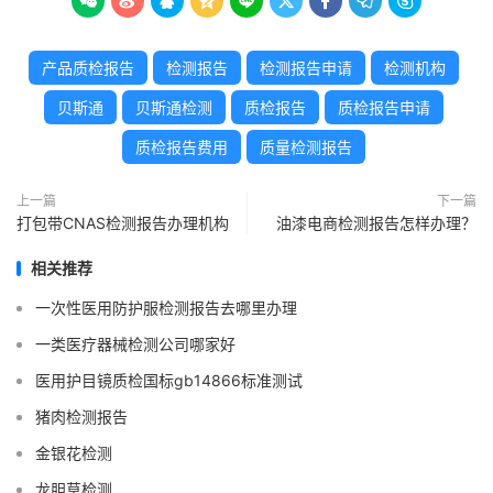









产品质检报告
检测报告
检测报告申请
检测机构
贝斯通
贝斯通检测
质检报告
质检报告申请
质检报告费用
质量检测报告
上一篇
下一篇
打包带CNAS检测报告办理机构
油漆电商检测报告怎样办理？
相关推荐
一次性医用防护服检测报告去哪里办理
一类医疗器械检测公司哪家好
医用护目镜质检国标gb14866标准测试
猪肉检测报告
金银花检测
龙胆草检测