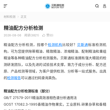



材料检测
正文

精油配方分析检测
2026-08-06
阅读(3821)
赞(
0
)

精油配方分析检测，找哪个
检测机构
比较好？
贝斯通
标准检测机
构，可为您提供除蒂精油、精致精油、浓缩精油、配制精油和重组
精油等各种精油配方分析检测服务。
贝斯通标准
拥有强大精锐的检
测研发团队，以及先进的试验技术支撑，致力于成分分析、配方还
原、产品检测等领域，为客户提供检测、分析等一站式服务。出具
的
检测报告
可以通过扫码查询真伪。
精油配方分析检测标准（部分）
GB/T 27579-2011精油高效液相色谱分析通用法
GOST 17082.3-1995香精油作物果实。工业原料.碎果杂草和香精