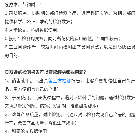
发成本，节约时间；
3.司法服务：协助相关部门检测产品，进行科研实验，为相关部门
提供科学、公正、准确的检测数据；
4.大学论文：科研数据使用；
5.投标：检测周期短，同时所花费的费用较低，准确性较高；
6.工业问题诊断：较短时间内检测出产品问题点，以达到尽快止损
的目的.
贝斯通的检测报告可以帮您解决哪些问题？
1、销售使用。（出具
第三方检测
报告，让客户更加信任自己的产
品，更方便销售自己的产品）
2、研发使用。（研发过程中，遇到比较棘手的问题，通过检测数据
来协助解决问题，缩短研发周期，降低研发成本）
3、改善产品质量，对比检测。（通过对比检测发现自己产品的问题
所在，改善产品质量，降低生产成本）
4、科研论文数据使用