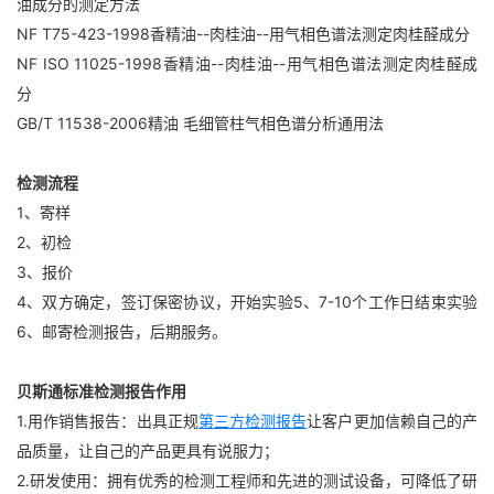
油成分的测定方法
NF T75-423-1998香精油--肉桂油--用气相色谱法测定肉桂醛成分
NF ISO 11025-1998香精油--肉桂油--用气相色谱法测定肉桂醛成
分
GB/T 11538-2006精油 毛细管柱气相色谱分析通用法
检测流程
1、寄样
2、初检
3、报价
4、双方确定，签订保密协议，开始实验5、7-10个工作日结束实验
6、邮寄检测报告，后期服务。
贝斯通标准检测报告作用
1.用作销售报告：出具正规
第三方检测报告
让客户更加信赖自己的产
品质量，让自己的产品更具有说服力；
2.研发使用：拥有优秀的检测工程师和先进的测试设备，可降低了研