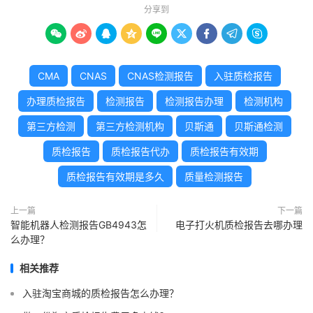
分享到









CMA
CNAS
CNAS检测报告
入驻质检报告
办理质检报告
检测报告
检测报告办理
检测机构
第三方检测
第三方检测机构
贝斯通
贝斯通检测
质检报告
质检报告代办
质检报告有效期
质检报告有效期是多久
质量检测报告
上一篇
下一篇
智能机器人检测报告GB4943怎
电子打火机质检报告去哪办理
么办理？
相关推荐
入驻淘宝商城的质检报告怎么办理？