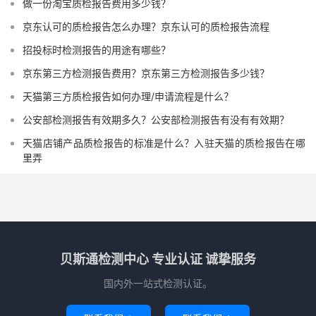
做一份淘宝质检报告费用多少钱？
京东认可的质检报告怎么办理？京东认可的质检报告流程
招投标时检测报告的用途有哪些？
京东第三方检测报告费用？京东第三方检测报告多少钱？
天猫第三方质检报告如何办理/申请流程是什么？
公安部检测报告有效期多久？公安部检测报告有没有有效期？
天猫店铺产品质检报告的标准是什么？入驻天猫的质检报告在哪
里弄
贝斯通检测中心 专业认证 诚挚服务
国内外一站式检测认证。