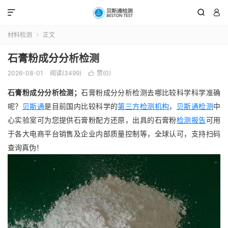



材料检测
正文

石膏粉成分分析检测
2026-08-01
阅读(3499)
赞(
0
)

石膏粉成分分析检测；
石膏粉成分分析检测去哪比较科学科学准确
呢？
贝斯通
是目前国内比较科学的
第三方检测机构
，
贝斯通检测
中
心实验室可为您提供石膏粉配方还原，出具的石膏粉
检测报告
可用
于各大电商平台销售及企业内部质量控制等，全球认可，支持扫码
查询真伪！