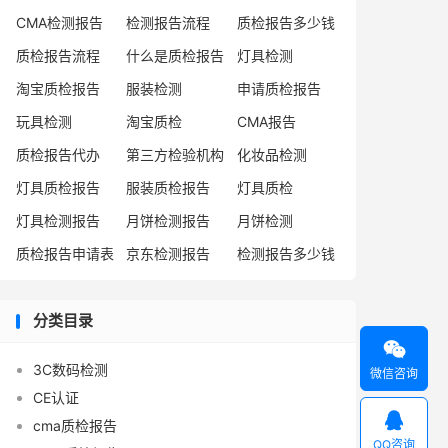
CMA检测报告
检测报告流程
质检报告多少钱
质检报告流程
什么是质检报告
灯具检测
淘宝质检报告
服装检测
申请质检报告
玩具检测
淘宝质检
CMA报告
质检报告代办
第三方检验机构
化妆品检测
灯具质检报告
服装质检报告
灯具质检
灯具检测报告
月饼检测报告
月饼检测
质检报告申请表
京东检测报告
检测报告多少钱
分类目录

3C数码检测
微信咨询
CE认证

cma质检报告
QQ咨询