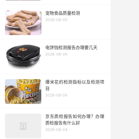
宠物食品质量检测
2026-08-05
电饼铛检测报告办理要几天
2026-08-06
爆米花的检测指标以及检测项
目
2026-08-06
京东质检报告如何办理？办理
质检报告有什么好
2026-08-04