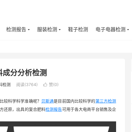
检测报告
服装检测
鞋子检测
电子电器检测
料成分分析检测
料检测
阅读(3764)
赞(
0
)

比较科学科学准确呢？
贝斯通
是目前国内比较科学的
第三方检测
方还原，出具的复合肥料
检测报告
可用于各大电商平台销售及企