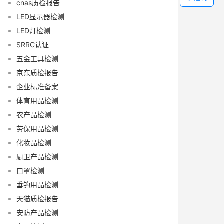
cnas质检报告
LED显示器检测
LED灯检测
SRRC认证
五金工具检测
京东质检报告
企业标准备案
体育用品检测
农产品检测
劳保用品检测
化妆品检测
厨卫产品检测
口罩检测
垂钓用品检测
天猫质检报告
安防产品检测