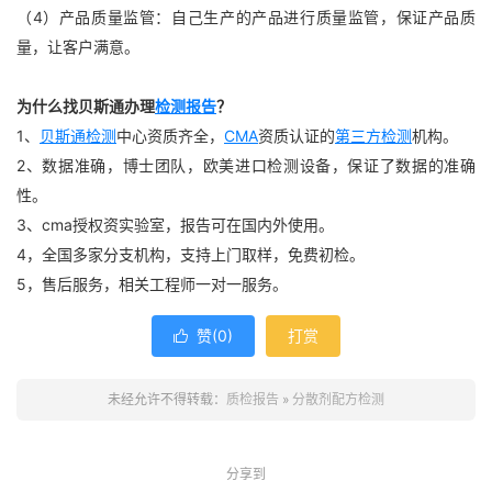
（4）产品质量监管：自己生产的产品进行质量监管，保证产品质
量，让客户满意。
为什么找贝斯通办理
检测报告
？
1、
贝斯通检测
中心资质齐全，
CMA
资质认证的
第三方检测
机构。
2、数据准确，博士团队，欧美进口检测设备，保证了数据的准确
性。
3、cma授权资实验室，报告可在国内外使用。
4，全国多家分支机构，支持上门取样，免费初检。
5，售后服务，相关工程师一对一服务。
赞(
0
)
打赏

未经允许不得转载：
质检报告
»
分散剂配方检测
分享到