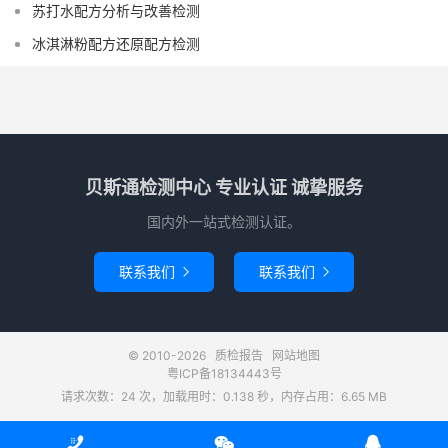
苏打水配方分析与改善检测
冰淇淋粉配方还原配方检测
贝斯通检测中心 专业认证 诚挚服务
国内外一站式检测认证。
联系我们
联系我们


© 2010-2026
质检报告
网站地图
粤ICP备18134443号
请求次数：24 次，加载用时：0.138 秒，内存占用：6.65 MB


