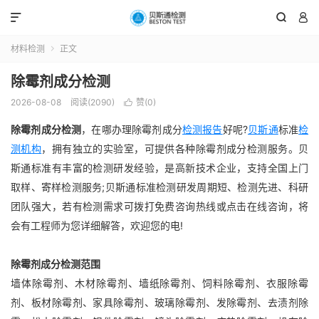



材料检测
正文

除霉剂成分检测
2026-08-08
阅读(2090)
赞(
0
)

除霉剂成分检测
，在哪办理除霉剂成分
检测报告
好呢?
贝斯通
标准
检
测机构
，拥有独立的实验室，可提供各种除霉剂成分检测服务。贝
斯通标准有丰富的检测研发经验，是高新技术企业，支持全国上门
取样、寄样检测服务;贝斯通标准检测研发周期短、检测先进、科研
团队强大，若有检测需求可拨打免费咨询热线或点击在线咨询，将
会有工程师为您详细解答，欢迎您的电!
除霉剂成分检测范围
墙体除霉剂、木材除霉剂、墙纸除霉剂、饲料除霉剂、衣服除霉
剂、板材除霉剂、家具除霉剂、玻璃除霉剂、发除霉剂、去渍剂除