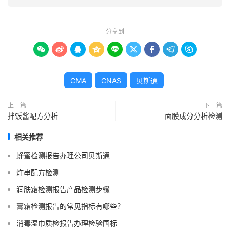
分享到









CMA
CNAS
贝斯通
上一篇
下一篇
拌饭酱配方分析
面膜成分分析检测
相关推荐
蜂蜜检测报告办理公司贝斯通
炸串配方检测
润肤霜检测报告产品检测步骤
膏霜检测报告的常见指标有哪些？
消毒湿巾质检报告办理检验国标