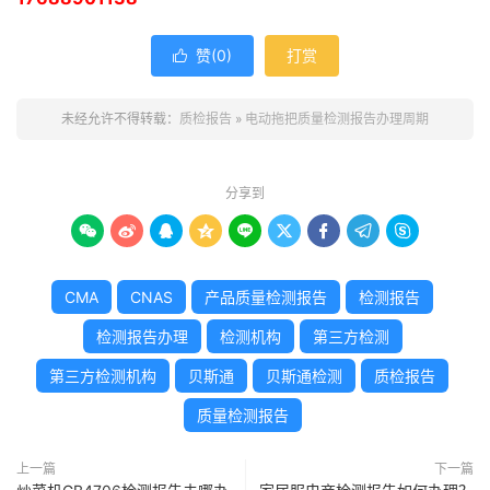
赞(
0
)
打赏

未经允许不得转载：
质检报告
»
电动拖把质量检测报告办理周期
分享到









CMA
CNAS
产品质量检测报告
检测报告
检测报告办理
检测机构
第三方检测
第三方检测机构
贝斯通
贝斯通检测
质检报告
质量检测报告
上一篇
下一篇