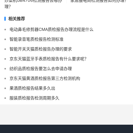
炒菜机GB4706检测报告去哪办
家居服电商检测报告如何办理？
理？
相关推荐
电动鼻毛修剪器CMA质检报告办理流程是什么
智能录音笔质检报告检测标准
智能开关天猫质检报告办理的要求
京东天猫蓝牙手表质检报告有什么要求呢？
纺织品质检报告要怎么去申请办理
京东天猫黄酒质检报告第三方检测机构
果酒质检报告结果多久出
服装质检报告检测周期多久