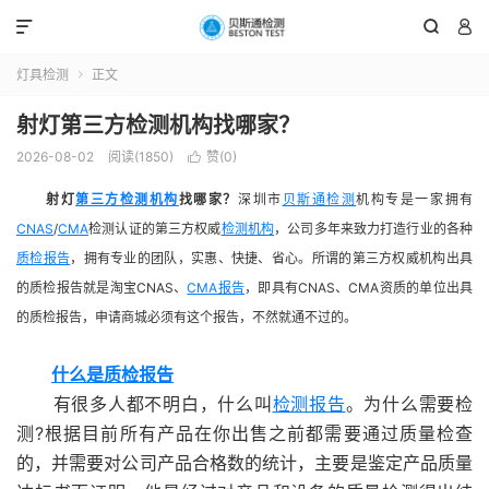



灯具检测
正文

射灯第三方检测机构找哪家？
2026-08-02
阅读(1850)
赞(
0
)

射灯
第三方检测机构
找哪家？
深圳市
贝斯通检测
机构专是一家拥有
CNAS
/
CMA
检测认证的第三方权威
检测机构
，公司多年来致力打造行业的各种
质检报告
，拥有专业的团队，实惠、快捷、省心。所谓的第三方权威机构出具
的质检报告就是淘宝CNAS、
CMA报告
，即具有CNAS、CMA资质的单位出具
的质检报告，申请商城必须有这个报告，不然就通不过的。
什么是质检报告
有很多人都不明白，什么叫
检测报告
。为什么需要检
测?根据目前所有产品在你出售之前都需要通过质量检查
的，并需要对公司产品合格数的统计，主要是鉴定产品质量