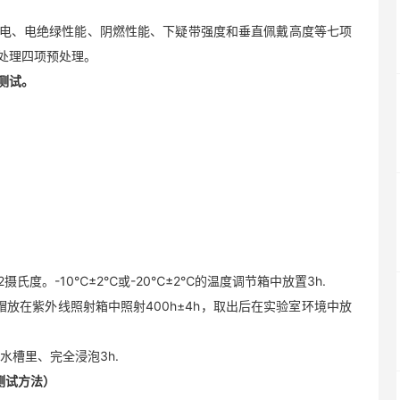
电、电绝绿性能、阴燃性能、下疑带强度和垂直佩戴高度等七项
处理四项预处理。
测试。
氏度。-10℃±2℃或-20℃±2℃的温度调节箱中放置3h.
放在紫外线照射箱中照射400h±4h，取出后在实验室环境中放
水槽里、完全浸泡3h.
帽测试方法）