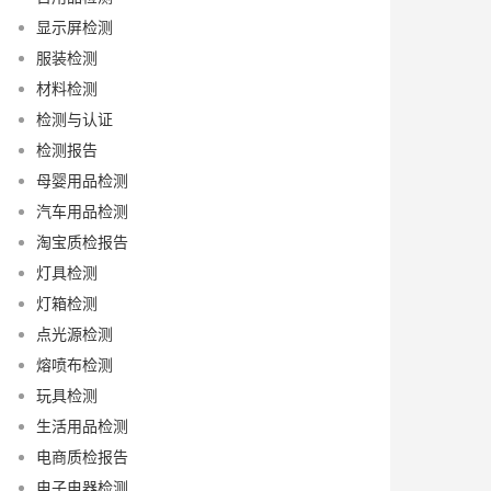
显示屏检测
服装检测
材料检测
检测与认证
检测报告
母婴用品检测
汽车用品检测
淘宝质检报告
灯具检测
灯箱检测
点光源检测
熔喷布检测
玩具检测
生活用品检测
电商质检报告
电子电器检测