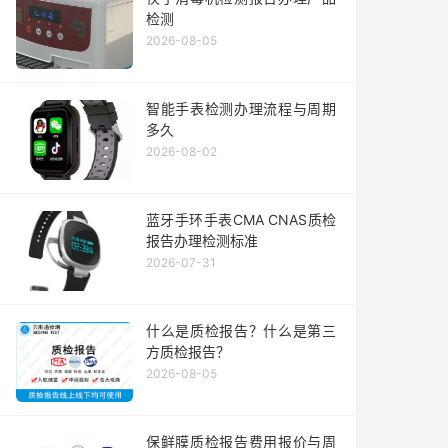
检测
2026-08-05
智能手表检测办理流程与周期
多久
2026-08-02
蓝牙手环手表CMA CNAS质检
报告办理检测标准
2026-07-31
什么是质检报告？什么是第三
方质检报告？
2026-08-05
保鲜膜质检报告费用报价与周