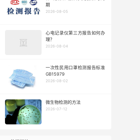
期
2026-08-05
心电记录仪第三方报告如何办
理？
2026-08-04
一次性民用口罩检测报告标准
GB15979
2026-08-02
微生物检测的方法
2026-07-12