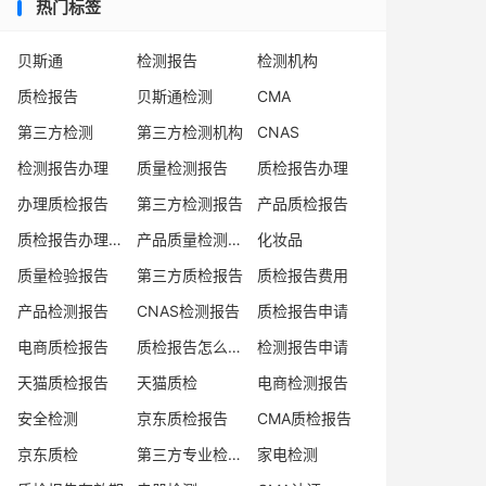
热门标签
贝斯通
检测报告
检测机构
质检报告
贝斯通检测
CMA
第三方检测
第三方检测机构
CNAS
检测报告办理
质量检测报告
质检报告办理
办理质检报告
第三方检测报告
产品质检报告
质检报告办理流程
产品质量检测报告
化妆品
质量检验报告
第三方质检报告
质检报告费用
产品检测报告
CNAS检测报告
质检报告申请
电商质检报告
质检报告怎么办理
检测报告申请
天猫质检报告
天猫质检
电商检测报告
安全检测
京东质检报告
CMA质检报告
京东质检
第三方专业检验机构
家电检测