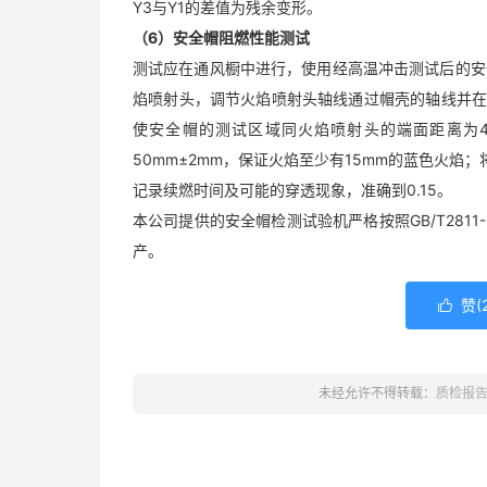
Y3与Y1的差值为残余变形。
（6）安全帽阻燃性能测试
测试应在通风橱中进行，使用经高温冲击测试后的安
焰喷射头，调节火焰喷射头轴线通过帽壳的轴线并在
使安全帽的测试区域同火焰喷射头的端面距离为4
50mm±2mm，保证火焰至少有15mm的蓝色火焰
记录续燃时间及可能的穿透现象，准确到0.15。
本公司提供的安全帽检测试验机严格按照GB/T2811-2
产。
赞(

未经允许不得转载：
质检报