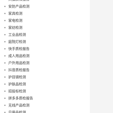
安防产品检测
家具检测
家电检测
家纺检测
工业品检测
庭院灯检测
快手质检报告
成人用品检测
户外用品检测
抖音质检报告
护目镜检测
护肤品检测
招投标检测
拼多多质检报告
无线产品检测
日用品检测