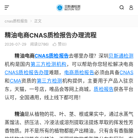



cnas质检报告
正文

精油电商CNAS质检报告办理流程
2026-07-29
阅读(2786)
赞(
0
)

精油电商
CNAS质检报告
去哪里办理？深圳
贝斯通检测
机构是国内
第三方检测机构
，可以帮助你您轻松解决电商
CNAS质检报告办理
难题，
电商质检报告
必须由具备
CNAS
和
CMA
资质的
第三方检测
机构提供，主要用于产品入驻京
东，天猫，一号店，唯品会等网上商城，
质检报告
获各平台
认可，全国通用，线上线下都可用！
精油
是从植物的花、叶、茎、根或果实中，通过水蒸气
蒸馏法、挤压法、冷浸法或溶剂提取法提炼萃取的挥发性芳
香物质。并不是所有的植物都能产出精油，只有含有香脂腺