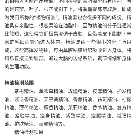
的植物才可能产出精油。不同植物的香脂腺分布有区别，有
的是花瓣、叶子、根茎或树干上。将香囊提炼萃取后，即成
为我们所称的“植物精油”。精油里包含很多不同的成份，精
油具有亲脂性，很容易溶在油脂中，因为精油的分子链通常
比较短，这使得它们极易渗透于皮肤，且借着皮下脂肪下丰
富的毛细血管而进入体内。精油是由一些很小的分子所组
成，这些高挥发物质，可由鼻腔粘膜组织吸收进入身体，将
讯息直接送到脑部，通过大脑的边缘系统，调节情绪和身体
的生理功能。
精油检测范围
茶树精油、薰衣草精油、玫瑰精油、按摩精油、护发精
油、迷迭香精油、天竺葵精油、香薰精油、祛斑精油、柠檬
精油、薄荷精油、檀香精油、茉莉精油、香茅精油、复方精
油、瘦脸精油、瘦身精油、紧致精油、瘦腿精油、减肥精
油、护肤精油、面部精油等。
精油检测项目