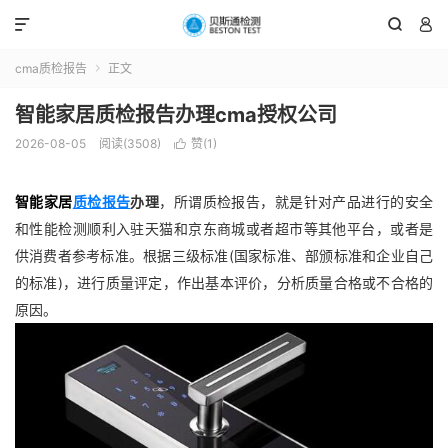



cma质检报告
正文

智能家居质检报告办理cma授权公司
2026-08-05
阅读(3508)
赞(
1
)

智能家居
质检报告
办理
，所谓质检报告，就是针对产品进行的安全
和性能检测顺利入驻天猫和京东商城或者超市等其他平台，或者是
供消费者参考标准。根据三级标准(国家标准、部颁标准和企业自己
的标准)，进行质量评定，作出基本评价，分析质量合格或不合格的
原因。