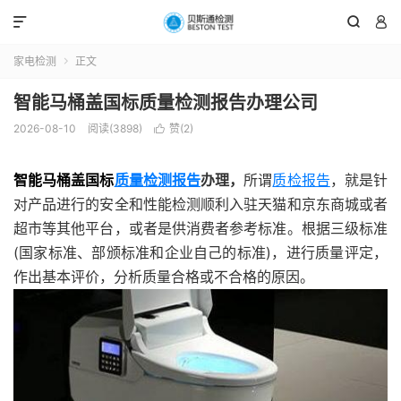



家电检测
正文

智能马桶盖国标质量检测报告办理公司
2026-08-10
阅读(3898)
赞(
2
)

智能马桶盖国标
质量检测报告
办理，
所谓
质检报告
，就是针
对产品进行的安全和性能检测顺利入驻天猫和京东商城或者
超市等其他平台，或者是供消费者参考标准。根据三级标准
(国家标准、部颁标准和企业自己的标准)，进行质量评定，
作出基本评价，分析质量合格或不合格的原因。