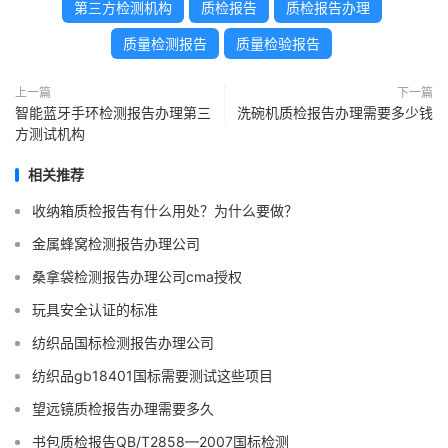
第三方检测机构
质检报告
质检报告办理
质量检测报告
质量检验报告
上一篇
下一篇
智能蓝牙手环检测报告办理第三
洗碗机质检报告办理需要多少钱
方测试机构
相关推荐
收纳箱质检报告有什么用处？为什么要做？
金属蜂窝检测报告办理公司
桑拿袋检测报告办理公司cma授权
玩具安全认证的标准
纺织品国标检测报告办理公司
纺织品gb18401国标需要测试这些项目
望远镜质检报告办理需要多久
书包质检报告QB/T2858—2007国标检测