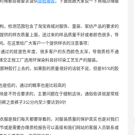
时候都会被要求提供
质检报告
，下面就跟大家说一下商城办理服
构，检测范围包含了淘宝商城对服饰、童装、家纺产品的要求的
提供的样衣质量上面，送过来的样品质量不好或者颜色很多，导
间。在这里给广大客户一个提供样衣的注意事项：
难通过的就是色牢度，很多客户的东西颜色太深，导致质检不通
递交正规工厂选用环保染料良好印染工艺生产的服装。
用那种胶打上去的，如果胶的质量很好的话就不说，但是95%的胶
本也是低的，通过的概率也是比较高的
这块是不符合要求的，主要问题在于缝制这块，通俗些讲就是常规
闲裤之类裤子3公分内至少要达到9针
衣服是我们每天都要穿着的，对服装质量的保护其实也是对我们
节或是需要办理质检报告可以直接和我们网站的客服人员联系或