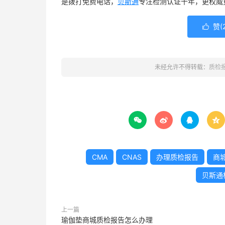
是拨打免费电话，
贝斯通
专注检测认证十年，更权威
赞(

未经允许不得转载：
质检




CMA
CNAS
办理质检报告
商
贝斯通
上一篇
瑜伽垫商城质检报告怎么办理