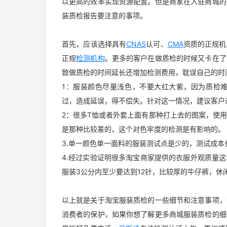
以更高的效率实现资源配置。但是商家在入驻商城的
装质检报告要注意的事项。
首先，应该选择具有
CNAS
认可、
CMA
资质的正规机
正规
检测机构
。更多的客户在做质检的时候又卡在了
致做质检的时间延长还增加检测费用，耽误自己的时
1：服装颜色尽量浅色，不要大红大紫，因为质检
过，造成延误，得不偿失。针对这一情况，建议客户
2：很多T恤或者外套上面有那种打上去的图案，使
是那种比较差的，这个对色牢度的检测是有影响的。
3.单一颜色单一面料的服装测试点是少的，测试成
4.经过实验证明很多淘宝商家提供的衣服外观质量
服装3公分内至少要达到12针，比较厚的牛仔裤，休
以上就是关于淘宝服装质检的一些细节和注意事项，
消费者的保护，如果你想了解更多商城服装质检的细