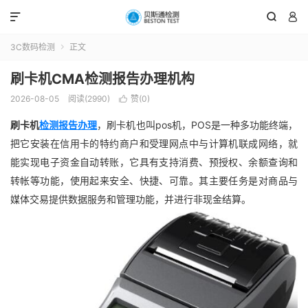



3C数码检测
正文

刷卡机CMA检测报告办理机构
2026-08-05
阅读(2990)
赞(
0
)

刷卡机
检测报告办理
，刷卡机也叫pos机，POS是一种多功能终端，
把它安装在信用卡的特约商户和受理网点中与计算机联成网络，就
能实现电子资金自动转账，它具有支持消费、预授权、余额查询和
转帐等功能，使用起来安全、快捷、可靠。其主要任务是对商品与
媒体交易提供数据服务和管理功能，并进行非现金结算。