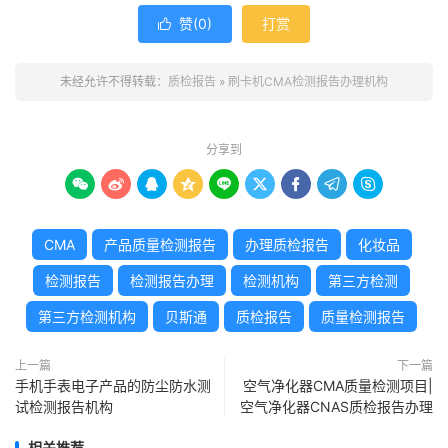
赞(
0
)
打赏

未经允许不得转载：
质检报告
»
刷卡机CMA检测报告办理机构
分享到









CMA
产品质量检测报告
办理质检报告
化妆品
检测报告
检测报告办理
检测机构
第三方检测
第三方检测机构
贝斯通
质检报告
质量检测报告
上一篇
下一篇
手机手表电子产品的防尘防水测
空气净化器CMA质量检测项目|
试检测报告机构
空气净化器CNAS质检报告办理
相关推荐