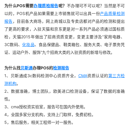
为什么POS需要
办理质检报告
呢？
不办理可不可以呢？当然是不可
以的，POS机产品如果需要上市销售就可以出具一份
产品质量检测
报告
，目前各大商场，网上商城以及专卖店都对产品的检测和提出
了更高的要求，入驻天猫和京东更是对一系列产品必须通过国标质
检，天猫2015年做出了招商资质变更，变更主要涉及“家用电器、
3C数码、
化妆品
、食品保健品、鞋类箱包、服务大类、电子票务凭
证、运动户外、服饰”九个招商大类的入驻资质的新增与修改。
为什么找
贝斯通
办理POS的
检测报告
1、贝斯通成3c数码检测中心资质齐全，
CMA
资质认证的
第三方检
测机构
。
2、数据准确，博土团队，欧美进口检测设备，保证了数据的准确
性。
3、cma授权资实验室，报告可在国内外使用。
4，全国多家分支机构，支持上门取样，免费初检。
5，售后服务，相关工程师一对一服务。