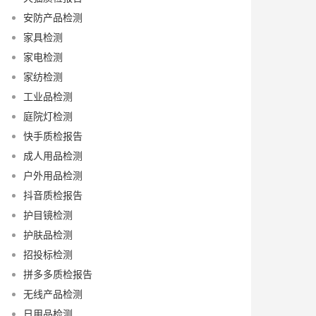
安防产品检测
家具检测
家电检测
家纺检测
工业品检测
庭院灯检测
快手质检报告
成人用品检测
户外用品检测
抖音质检报告
护目镜检测
护肤品检测
招投标检测
拼多多质检报告
无线产品检测
日用品检测