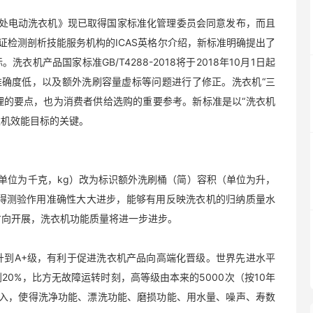
和相似用处电动洗衣机》现已取得国家标准化管理委员会同意发布，而且
认证检测剖析技能服务机构的ICAS英格尔介绍，新标准明确提出了
洗衣机产品国家标准GB/T4288-2018将于2018年10月1日起
确度低，以及额外洗刷容量虚标等问题进行了修正。洗衣机“三
理的要点，也为消费者供给选购的重要参考。新标准是以“洗衣机
衣机效能目标的关键。
单位为千克，kg）改为标识额外洗刷桶（简）容积（单位为升，
得测验作用准确性大大进步，能够有用反映洗衣机的归纳质量水
的方向开展，洗衣机功能质量将进一步进步。
提升到A+级，有利于促进洗衣机产品向高端化晋级。世界先进水平
20%，比方无故障运转时刻，高等级由本来的5000次（按10年
的引入，使得洗净功能、漂洗功能、磨损功能、用水量、噪声、寿数