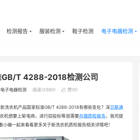
检测报告
服装检测
鞋子检测
电子电器检测
/T 4288-2018检测公司
/
电子电器检测
阅读(3380)
赞(
0
)

；
新洗衣机产品国家标准GB/T 4288-2018有哪些变化？深
贝斯通
衣机想要上架电商，进行招投标等就需要
办理质检报告
，我司提
着小编一起来看看更多关于新洗衣机质检报告相关详情吧！