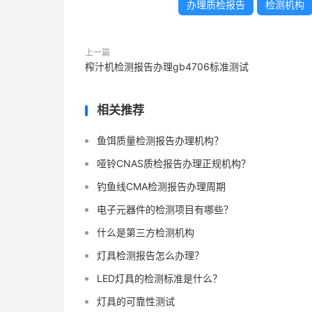
办理质检报告
检测机构
上一篇
榨汁机检测报告办理gb4706标准测试
相关推荐
鱼饵质量检测报告办理机构？
哑铃CNAS质检报告办理正规机构？
钓鱼线CMA检测报告办理周期
电子元器件的检测项目有哪些？
什么是第三方检测机构
灯具检测报告怎么办理？
LED灯具的检测标准是什么？
灯具的可靠性测试