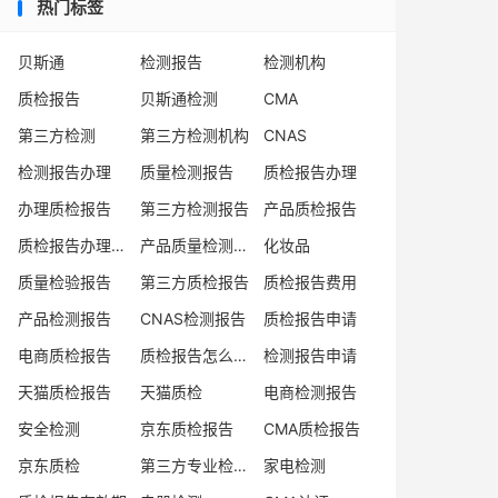
热门标签
贝斯通
检测报告
检测机构
质检报告
贝斯通检测
CMA
第三方检测
第三方检测机构
CNAS
检测报告办理
质量检测报告
质检报告办理
办理质检报告
第三方检测报告
产品质检报告
质检报告办理流程
产品质量检测报告
化妆品
质量检验报告
第三方质检报告
质检报告费用
产品检测报告
CNAS检测报告
质检报告申请
电商质检报告
质检报告怎么办理
检测报告申请
天猫质检报告
天猫质检
电商检测报告
安全检测
京东质检报告
CMA质检报告
京东质检
第三方专业检验机构
家电检测