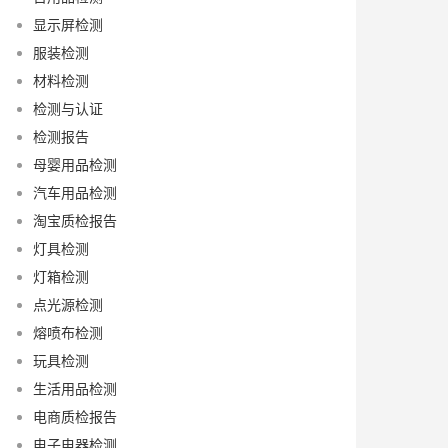
显示屏检测
服装检测
材料检测
检测与认证
检测报告
母婴用品检测
汽车用品检测
淘宝质检报告
灯具检测
灯箱检测
点光源检测
熔喷布检测
玩具检测
生活用品检测
电商质检报告
电子电器检测