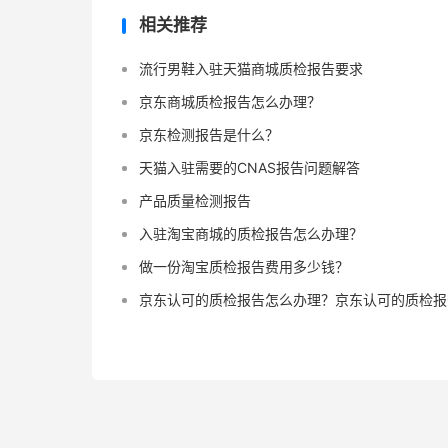
相关推荐
流行男鞋入驻天猫商城质检报告要求
京东商城质检报告怎么办理？
京东检测报告是什么？
天猫入驻需要的CNAS报告问题解答
产品质量检测报告
入驻淘宝商城的质检报告怎么办理？
做一份淘宝质检报告费用多少钱？
京东认可的质检报告怎么办理？京东认可的质检报