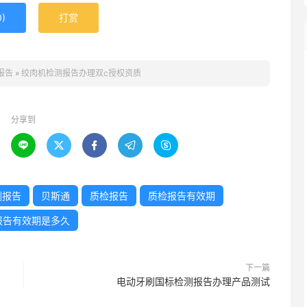
0
)
打赏
报告
»
绞肉机检测报告办理双c授权资质
分享到





测报告
贝斯通
质检报告
质检报告有效期
报告有效期是多久
下一篇
电动牙刷国标检测报告办理产品测试