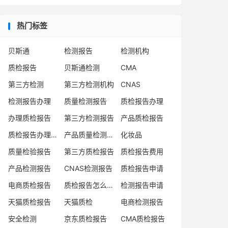
热门标签
贝斯通
检测报告
检测机构
质检报告
贝斯通检测
CMA
第三方检测
第三方检测机构
CNAS
检测报告办理
质量检测报告
质检报告办理
办理质检报告
第三方检测报告
产品质检报告
质检报告办理流程
产品质量检测报告
化妆品
质量检验报告
第三方质检报告
质检报告费用
产品检测报告
CNAS检测报告
质检报告申请
电商质检报告
质检报告怎么办理
检测报告申请
天猫质检报告
天猫质检
电商检测报告
安全检测
京东质检报告
CMA质检报告