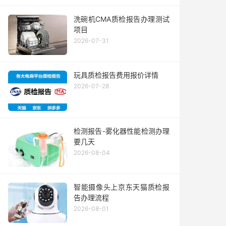
洗碗机CMA质检报告办理测试
项目
2026-07-31
玩具质检报告费用报价详情
2026-07-28
检测报告-雾化器性能检测办理
要几天
2026-08-04
智能摄像头上京东天猫质检报
告办理流程
2026-08-01