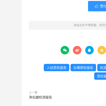
赞(

未经允许不得转载：
质检




入驻质检报告
办理质检报告
检
质检
上一篇
净化器检测报告