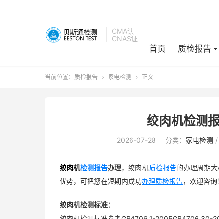
CMA认
CNAS证
首页
质检报告
当前位置：
质检报告
家电检测
正文


绞肉机检测报
2026-07-28
分类：
家电检测
绞肉机
检测报告
办理
，绞肉机
质检报告
的办理周期大
优势，可把您在短期内成功
办理质检报告
，欢迎咨询
绞肉机检测标准：
绞肉机检测标准参考GB4706.1-2005GB4706.30-2