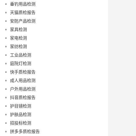
垂钓用品检测
天猫质检报告
安防产品检测
家具检测
家电检测
家纺检测
工业品检测
庭院灯检测
快手质检报告
成人用品检测
户外用品检测
抖音质检报告
护目镜检测
护肤品检测
招投标检测
拼多多质检报告