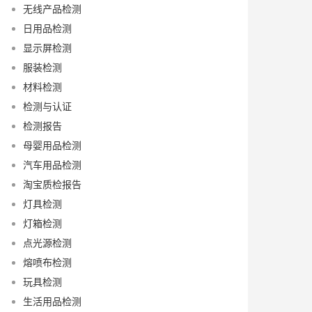
无线产品检测
日用品检测
显示屏检测
服装检测
材料检测
检测与认证
检测报告
母婴用品检测
汽车用品检测
淘宝质检报告
灯具检测
灯箱检测
点光源检测
熔喷布检测
玩具检测
生活用品检测