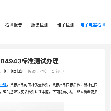
检测报告
服装检测
鞋子检测
电子电器检测
B4943标准测试办理
/
电子电器检测
阅读(3526)
赞(
0
)

办理
，鼠标产品的国标质量检测，鼠标产品国标质检，鼠标在国
，帮助您解决更多检测认证难题，下面随着小编一起来看看更多