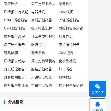
京东质检
第三方专业检验机构
家电检测
质检报告有效期
电器检测
CMA认证
CNAS质检报告
商城质检报告
入驻质检报告
CMA检测报告
检测报告流程
质检报告多少钱
质检报告流程
什么是质检报告
灯具检测
淘宝质检报告
服装检测
申请质检报告
玩具检测
淘宝质检
CMA报告
质检报告代办
第三方检验机构
化妆品检测
灯具质检报告
服装质检报告
灯具质检
灯具检测报告
月饼检测报告
月饼检测
质检报告申请表
京东检测报告
检测报告多少钱

微信咨询
分类目录

QQ咨询