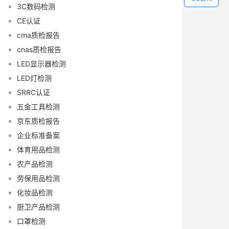
3C数码检测
CE认证
cma质检报告
cnas质检报告
LED显示器检测
LED灯检测
SRRC认证
五金工具检测
京东质检报告
企业标准备案
体育用品检测
农产品检测
劳保用品检测
化妆品检测
厨卫产品检测
口罩检测