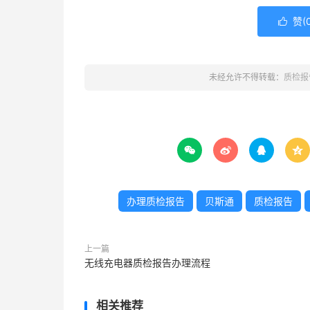
赞(

未经允许不得转载：
质检报




办理质检报告
贝斯通
质检报告
上一篇
无线充电器质检报告办理流程
相关推荐