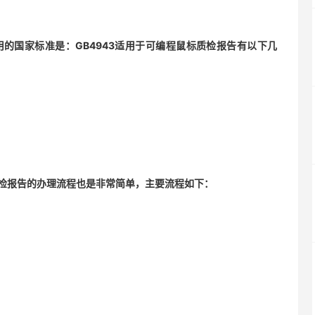
的国家标准是：GB4943适用于可编程鼠标质检报告有以下几
检报告的办理流程也是非常简单，主要流程如下：