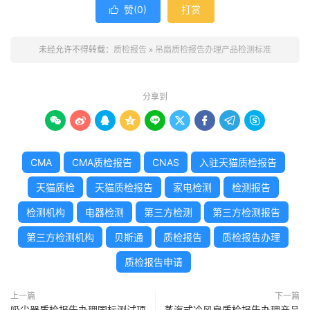
赞(
0
)
打赏

未经允许不得转载：
质检报告
»
吊扇质检报告办理产品检测标准
分享到









CMA
CMA质检报告
CNAS
入驻天猫质检报告
天猫质检
天猫质检报告
家电检测
检测报告
检测机构
电器检测
第三方检测
第三方检测报告
第三方检测机构
贝斯通
质检报告
质检报告办理
质检报告申请
上一篇
下一篇
吸尘器质检报告办理国标测试项
蒸汽式冷风扇质检报告办理产品