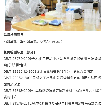
总氮检测项目
硝酸盐氮、亚硝酸盐氮、氨氮与有机氨等；
总氮检测标准【部分】
GB/T 23772-2009无机化工产品中总氨含量测定的通用方法蒸馏-
纳氏试剂比色法
GB/T 23835.12-2009无水高氯酸锂第12部分：总氨含量测定
GB/T 23952-2009无机化工产品中总氮含量测定的通用方法蒸馏-
酸碱滴定法
GB/T 24318-2009杜马斯燃烧法测定饲料原料中总氨含量及粗蛋白
质的计算
GB/T 31578-2015粮油检验粮食及制品中粗蛋白测定杜马斯燃烧法