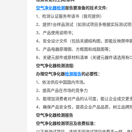
空气净化器检测
报告要准备的技术文件:
1、检测认证服务申请书（我司提供）
2、提供1台样品测试（如测试项目多根据实际测试
3、产品使用说明书；
4、安全设计文件（包括关键结构图，即能反映爬申
5、产品电器原理图、方框图和线路图等；
6、关键元部件或原材料清单（关键元器件请选用有C
空气净化器检测流程:
办理空气净化器
检测报告
的必要性：
1、依法供应中国国内市场。
2、提高产品在市场的竞争力
3、能增加消费者对产品的认可度，能让企业成交更
4、确保产品安全性，提高企业产品品质，树立品牌
空气净化器检测报告
空气净化器检测项目及收费标准：
以下是测试项目，选择不同测试项目收费不一样，具