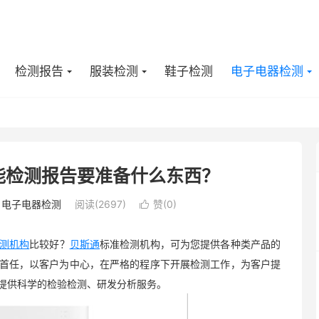
检测报告
服装检测
鞋子检测
电子电器检测
能检测报告要准备什么东西？
/
电子电器检测
阅读(2697)
赞(
0
)

测机构
比较好？
贝斯通
标准检测机构，可为您提供各种类产品的
首任，以客户为中心，在严格的程序下开展检测工作，为客户提
提供科学的检验检测、研发分析服务。