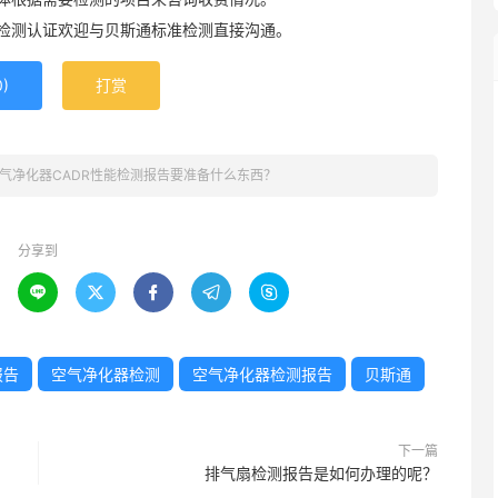
检测认证欢迎与贝斯通标准检测直接沟通。
0
)
打赏
气净化器CADR性能检测报告要准备什么东西？
分享到





报告
空气净化器检测
空气净化器检测报告
贝斯通
下一篇
排气扇检测报告是如何办理的呢？