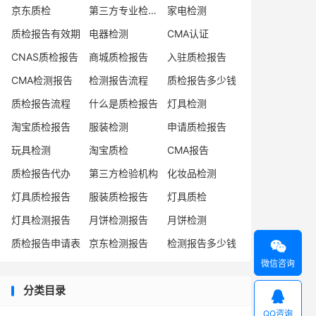
京东质检
第三方专业检验机构
家电检测
质检报告有效期
电器检测
CMA认证
CNAS质检报告
商城质检报告
入驻质检报告
CMA检测报告
检测报告流程
质检报告多少钱
质检报告流程
什么是质检报告
灯具检测
淘宝质检报告
服装检测
申请质检报告
玩具检测
淘宝质检
CMA报告
质检报告代办
第三方检验机构
化妆品检测
灯具质检报告
服装质检报告
灯具质检
灯具检测报告
月饼检测报告
月饼检测
质检报告申请表
京东检测报告
检测报告多少钱

微信咨询
分类目录

QQ咨询