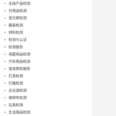
无线产品检测
日用品检测
显示屏检测
服装检测
材料检测
检测与认证
检测报告
母婴用品检测
汽车用品检测
淘宝质检报告
灯具检测
灯箱检测
点光源检测
熔喷布检测
玩具检测
生活用品检测