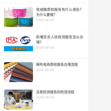
收纳箱质检报告有什么用处？
为什么要做？
2026-08-08
奶嘴京东入驻检测报告怎么办
理？
2026-08-06
棉布电商质检报告办理流程
2026-08-06
总氮检测报告的检测流程
2026-08-06