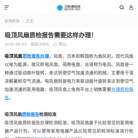



家电检测
正文

吸顶风扇质检报告需要这样办理！
2026-08-02
阅读(3362)
赞(
2
)

吸顶风扇
质检报告办理
，风扇，日本和韩国称为扇风机，现代风扇
以电为能源，故又称电风扇，简称电扇，台语称为电风。风扇是一
种通过驱动扇叶旋转，来达到使空气加速流通的机械，主要用于清
凉解暑和空气流通。电风扇则是电力来驱动扇叶旋转来达到使空气
加速流通的家用电器；吸顶风扇上电商平台上销售需要
办理质检报
告
。
吸顶风扇
质检报告
检测标准
吸顶风扇质检报告办理检测标准，吸顶风扇属于比较常见的家用电
器产品行列，可以使用家用电器产品比较常见的检测标准进行检