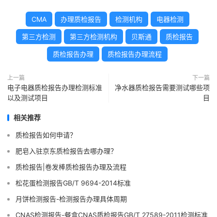
CMA
办理质检报告
检测机构
电器检测
第三方检测
第三方检测机构
贝斯通
质检报告
质检报告办理
质检报告办理流程
上一篇
下一篇
电子电器质检报告办理检测标准
净水器质检报告需要测试哪些项
以及测试项目
目
相关推荐
质检报告如何申请？
肥皂入驻京东质检报告去哪办理？
质检报告|卷发棒质检报告办理及流程
松花蛋检测报告GB/T 9694-2014标准
月饼检测报告-检测报告办理具体周期
CNAS检测报告-餐盒CNAS质检报告GB/T 27589-2011检测标准