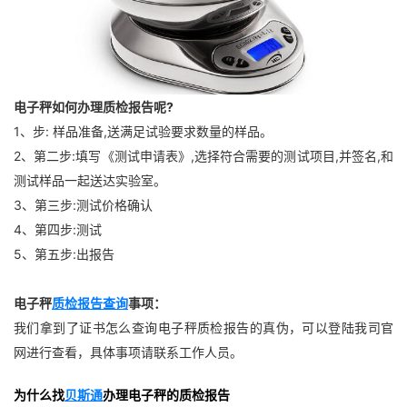
电子秤如何办理质检报告呢?
1、步: 样品准备,送满足试验要求数量的样品。
2、第二步:填写《测试申请表》,选择符合需要的测试项目,并签名,和
测试样品一起送达实验室。
3、第三步:测试价格确认
4、第四步:测试
5、第五步:出报告
电子秤
质检报告查询
事项：
我们拿到了证书怎么查询电子秤质检报告的真伪，可以登陆我司官
网进行查看，具体事项请联系工作人员。
为什么找
贝斯通
办理电子秤的质检报告