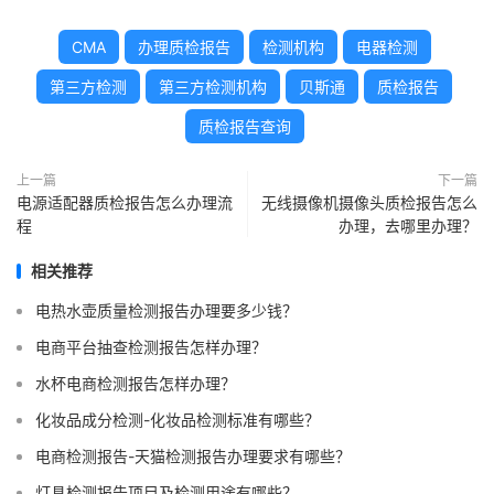
CMA
办理质检报告
检测机构
电器检测
第三方检测
第三方检测机构
贝斯通
质检报告
质检报告查询
上一篇
下一篇
电源适配器质检报告怎么办理流
无线摄像机摄像头质检报告怎么
程
办理，去哪里办理？
相关推荐
电热水壶质量检测报告办理要多少钱？
电商平台抽查检测报告怎样办理？
水杯电商检测报告怎样办理？
化妆品成分检测-化妆品检测标准有哪些？
电商检测报告-天猫检测报告办理要求有哪些？
灯具检测报告项目及检测用途有哪些？