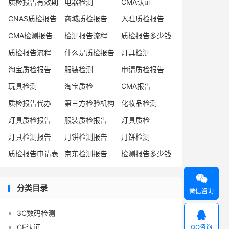
质检报告有效期
电器检测
CMA认证
CNAS质检报告
商城质检报告
入驻质检报告
CMA检测报告
检测报告流程
质检报告多少钱
质检报告流程
什么是质检报告
灯具检测
淘宝质检报告
服装检测
申请质检报告
玩具检测
淘宝质检
CMA报告
质检报告代办
第三方检验机构
化妆品检测
灯具质检报告
服装质检报告
灯具质检
灯具检测报告
月饼检测报告
月饼检测
质检报告申请表
京东检测报告
检测报告多少钱

分类目录
微信咨询
3C数码检测

CE认证
QQ咨询