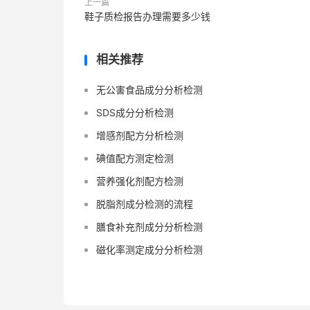
上一篇
鞋子质检报告办理需要多少钱
相关推荐
无公害食品成分分析检测
SDS成分分析检测
增感剂配方分析检测
碘值配方测定检测
营养强化剂配方检测
脱脂剂成分检测的流程
膳食补充剂成分分析检测
磁化率测定成分分析检测