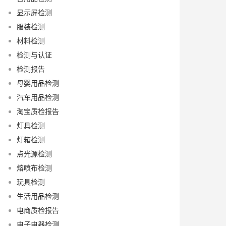
显示屏检测
服装检测
材料检测
检测与认证
检测报告
母婴用品检测
汽车用品检测
淘宝质检报告
灯具检测
灯箱检测
点光源检测
熔喷布检测
玩具检测
生活用品检测
电商质检报告
电子电器检测