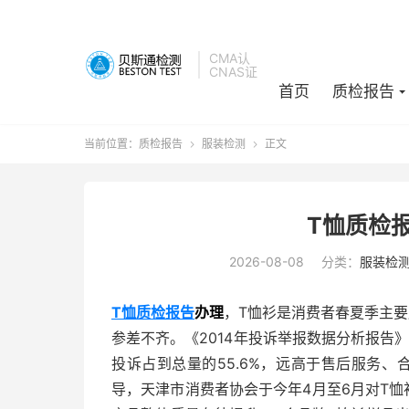
CMA认
CNAS证
首页
质检报告
当前位置：
质检报告
服装检测
正文


T恤质检
2026-08-08
分类：
服装检
T恤质检报告
办理
，T恤衫是消费者春夏季主
参差不齐。《2014年投诉举报数据分析报告》
投诉占到总量的55.6%，远高于售后服务
导，天津市消费者协会于今年4月至6月对T恤