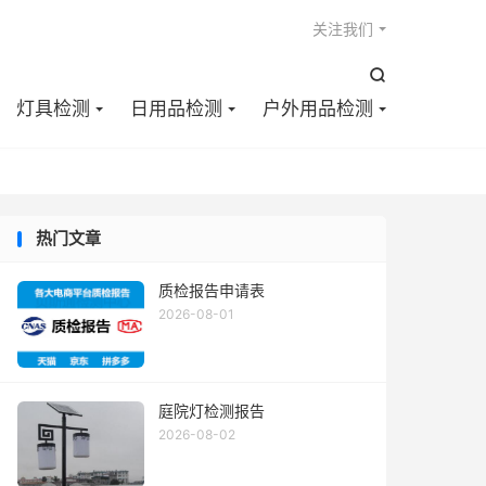

关注我们

灯具检测
日用品检测
户外用品检测
热门文章
质检报告申请表
2026-08-01
庭院灯检测报告
2026-08-02