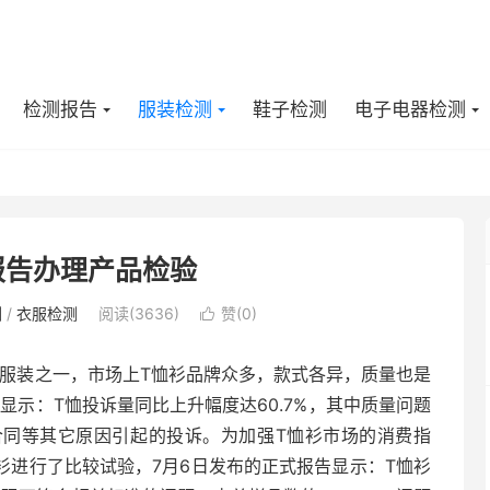
检测报告
服装检测
鞋子检测
电子电器检测
报告办理产品检验
测
/
衣服检测
阅读(3636)
赞(
0
)

要服装之一，市场上T恤衫品牌众多，款式各异，质量也是
显示：T恤投诉量同比上升幅度达60.7%，其中质量问题
、合同等其它原因引起的投诉。为加强T恤衫市场的消费指
衫进行了比较试验，7月6日发布的正式报告显示：T恤衫