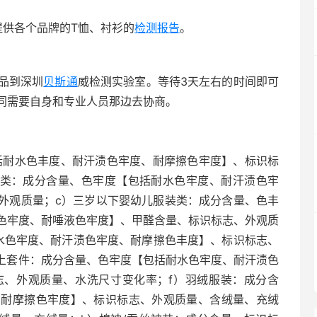
提供各个品牌的T恤、衬衫的
检测报告
。
品到深圳
贝斯通
威检测实验室。等待3天左右的时间即可
同需要自身和专业人员那边去协商。
包括耐水色丰度、耐汗渍色牢度、耐摩擦色牢度】、标识标
妇装类：成分含量、色牢度【包括耐水色牢度、耐汗渍色牢
外观质量；c）三岁以下婴幼儿服装类：成分含量、色丰
色牢度、耐唾液色牢度】、甲醛含量、标识标志、外观质
水色牢度、耐汗渍色牢度、耐摩擦色丰度】、标识标志、
床上套件：成分含量、色牢度【包括耐水色牢度、耐汗渍色
志、外观质量、水洗尺寸变化率；f）羽绒服装：成分含
、耐摩擦色牢度】、标识标志、外观质量、含绒量、充绒