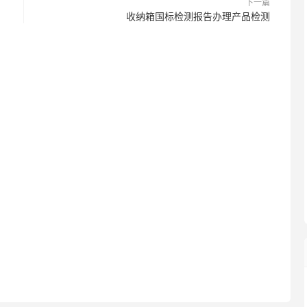
下一篇
收纳箱国标检测报告办理产品检测