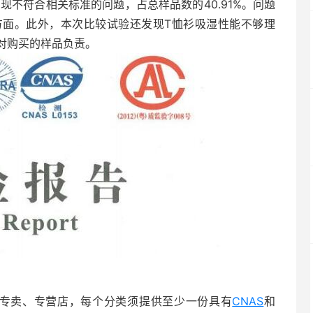
现不符合相关标准的问题，占总样品数的40.91%。问题
方面。此外，本次比较试验还发现T恤衫吸湿性能不够理
对购买的样品负责。
、专卖、专营店，每个分类须提供至少一份具有
CNAS
和