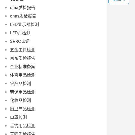
cma质检报告
cnas质检报告
LED显示器检测
LED灯检测
SRRC认证
五金工具检测
京东质检报告
企业标准备案
体育用品检测
农产品检测
劳保用品检测
化妆品检测
厨卫产品检测
口罩检测
垂钓用品检测
天猫质检报告