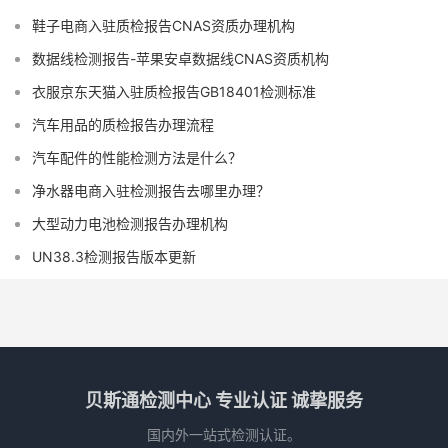
鞋子电商入驻质检报告CNAS资质办理机构
数据线检测报告-苹果安卓数据线CNAS资质机构
衣服京东天猫入驻质检报告GB18401检测标准
汽车用品的质检报告办理流程
汽车配件的性能检测方法是什么？
净水器电商入驻检测报告去哪里办理？
大型动力电池检测报告办理机构
UN38.3检测报告版本更新
贝斯通检测中心 专业认证 诚挚服务
国内外一站式检测认证。