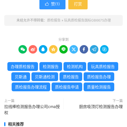
赞(
1
)
打赏

未经允许不得转载：
质检报告
»
玩具质检报告国标GB6675办理
分享到









办理质检报告
检测报告
检测机构
玩具质检报告
贝斯通
贝斯通检测
质检报告
质检报告办理
质检报告办理流程
质检报告申请
质量检测报告
上一篇
下一篇
拉线棒检测报告办理公司cma授
厨房吸顶灯检测报告办理
权
相关推荐