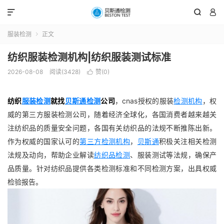



服装检测
正文

纺织服装检测机构|纺织服装测试标准
2026-08-08
阅读(3428)
赞(
0
)

纺织
服装检测
就找
贝斯通检测
公司
，cnas授权的服装
检测机构
，权
威的第三方服装检测公司，随着经济全球化，各国消费者越来越关
注纺织品的质量安全问题，各国有关纺织品的法规不断推陈出新。
作为权威的国家认可的
第三方检测机构
，
贝斯通
积极关注相关检测
法规及动向，帮助企业解读
纺织品检测
、服装测试等法规，确保产
品质量。针对纺织品提供各类检测标准和不同检测方案，出具权威
检验报告。