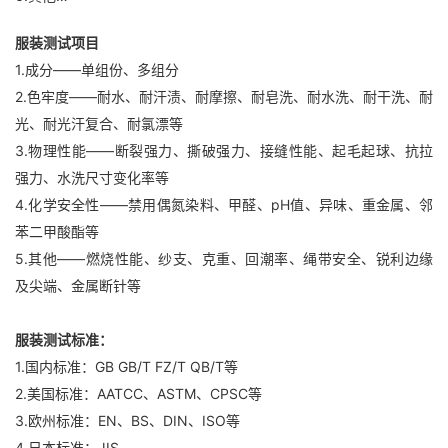
服装测试项目
1.成分——单组份、多组分
2.色牢度——耐水、耐汗渍、耐摩擦、耐皂洗、耐水洗、耐干洗、耐
光、耐光汗复合、耐氯漂等
3.物理性能——断裂强力、撕破强力、接缝性能、起毛起球、抗拉
强力、水洗尺寸变化率等
4.化学安全性——禁用偶氮染料、甲醛、pH值、异味、重金属、邻
苯二甲酸酯等
5.其他——燃烧性能、纱支、克重、回潮率、绳带安全、锐利边缘
及尖端、金属断针等
服装测试标准：
1.国内标准：GB GB/T FZ/T QB/T等
2.美国标准：AATCC、ASTM、CPSC等
3.欧州标准：EN、BS、DIN、ISO等
4.日本标准：JIS