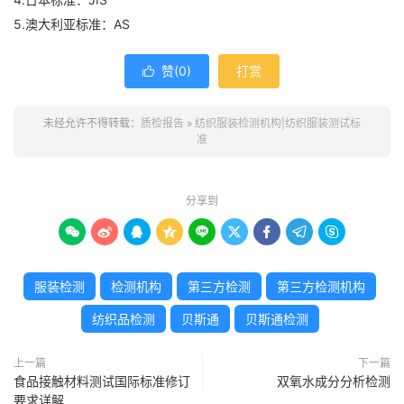
5.澳大利亚标准：AS
赞(
0
)
打赏

未经允许不得转载：
质检报告
»
纺织服装检测机构|纺织服装测试标
准
分享到









服装检测
检测机构
第三方检测
第三方检测机构
纺织品检测
贝斯通
贝斯通检测
上一篇
下一篇
食品接触材料测试国际标准修订
双氧水成分分析检测
要求详解