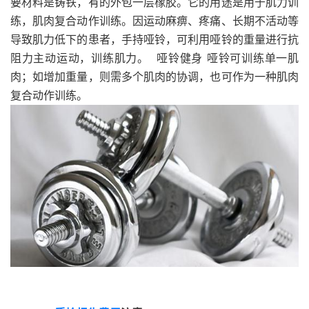
要材料是铸铁，有的外包一层橡胶。它的用途是用于肌力训
练，肌肉复合动作训练。因运动麻痹、疼痛、长期不活动等
导致肌力低下的患者，手持哑铃，可利用哑铃的重量进行抗
阻力主动运动，训练肌力。 哑铃健身 哑铃可训练单一肌
肉；如增加重量，则需多个肌肉的协调，也可作为一种肌肉
复合动作训练。