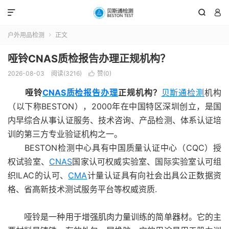



户外用品检测
正文

哑铃CNAS质检报告办理正规机构？
2026-08-03
阅读(3216)
赞(
0
)

哑铃
CNAS质检报告办理
正规机构？
贝斯通检测
机构
（以下称BESTON），2000年在中国特区深圳创立，是国
内早综合从事认证服务、技术咨询、产品检测、体系认证培
训的第三方专业验证机构之一。
BESTON检测中心具有中国质量认证中心（CQC）授
权试验室、
CNAS
国家认可权威实验室、国际实验室认可组
织ILAC的认可、
CMA
计量认证具有向社会出具公正数据资
格、省高新技术测试服务平台等权威资质.
哑铃是一种用于增强肌肉力量训练的简单器材。它的主