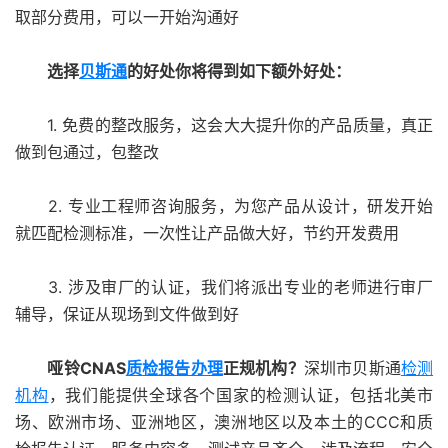
取部分费用，可以一开始沟通好
选择
贝斯通
的好处你将得到如下额外好处：
1. 免费的整改服务，这会大大提升你的产品质量，真正
做到包通过，包整改
2. 专业工程师咨询服务，为您产品从设计，研发开始
就匹配检测标准，一次性让产品做大好，节约开发费用
3. 涉及审厂的认证，我们将派出专业的老师进行审厂
辅导，保证从现场到文件做到好
哑铃CNAS
质检报告办理
正规机构？
深圳市贝斯通
检测
机构
，我们能提供全球各个国家的检测认证，包括北美市
场、欧洲市场、亚洲地区，澳洲地区以及本土的CCC和质