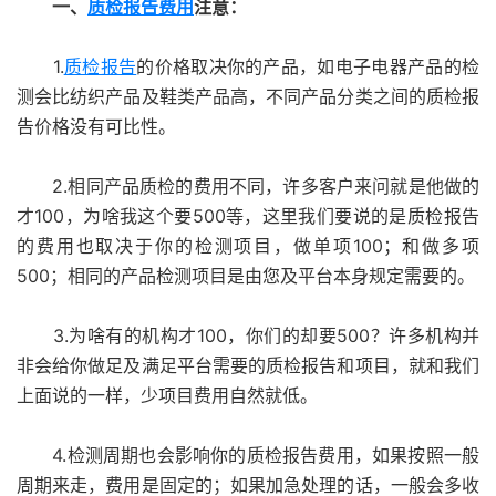
一、
质检报告费用
注意：
1.
质检报告
的价格取决你的产品，如电子电器产品的检
测会比纺织产品及鞋类产品高，不同产品分类之间的质检报
告价格没有可比性。
2.相同产品质检的费用不同，许多客户来问就是他做的
才100，为啥我这个要500等，这里我们要说的是质检报告
的费用也取决于你的检测项目，做单项100；和做多项
500；相同的产品检测项目是由您及平台本身规定需要的。
3.为啥有的机构才100，你们的却要500？许多机构并
非会给你做足及满足平台需要的质检报告和项目，就和我们
上面说的一样，少项目费用自然就低。
4.检测周期也会影响你的质检报告费用，如果按照一般
周期来走，费用是固定的；如果加急处理的话，一般会多收