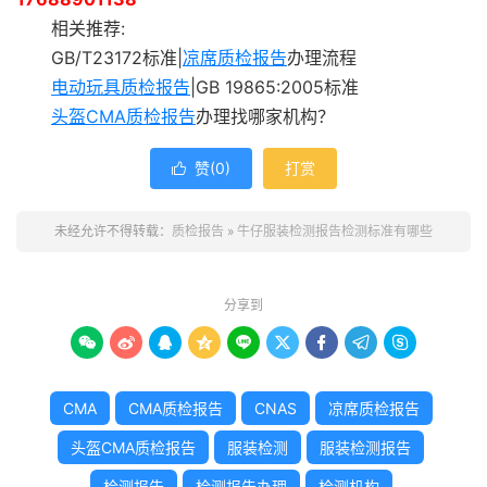
相关推荐:
GB/T23172标准|
凉席质检报告
办理流程
电动玩具质检报告
|GB 19865:2005标准
头盔CMA质检报告
办理找哪家机构？
赞(
0
)
打赏

未经允许不得转载：
质检报告
»
牛仔服装检测报告检测标准有哪些
分享到









CMA
CMA质检报告
CNAS
凉席质检报告
头盔CMA质检报告
服装检测
服装检测报告
检测报告
检测报告办理
检测机构