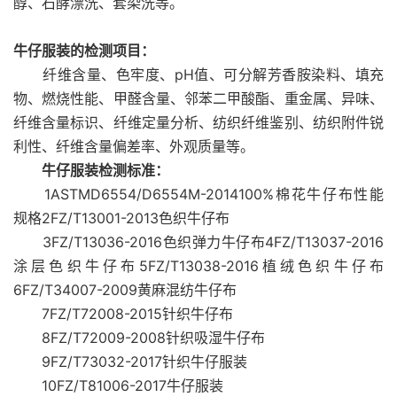
醇、石酵漂洗、套染洗等。
牛仔服装的检测项目：
纤维含量、色牢度、pH值、可分解芳香胺染料、填充
物、燃烧性能、甲醛含量、邻苯二甲酸酯、重金属、异味、
纤维含量标识、纤维定量分析、纺织纤维鉴别、纺织附件锐
利性、纤维含量偏差率、外观质量等。
牛仔服装检测标准：
1ASTMD6554/D6554M-2014100%棉花牛仔布性能
规格2FZ/T13001-2013色织牛仔布
3FZ/T13036-2016色织弹力牛仔布4FZ/T13037-2016
涂层色织牛仔布5FZ/T13038-2016植绒色织牛仔布
6FZ/T34007-2009黄麻混纺牛仔布
7FZ/T72008-2015针织牛仔布
8FZ/T72009-2008针织吸湿牛仔布
9FZ/T73032-2017针织牛仔服装
10FZ/T81006-2017牛仔服装