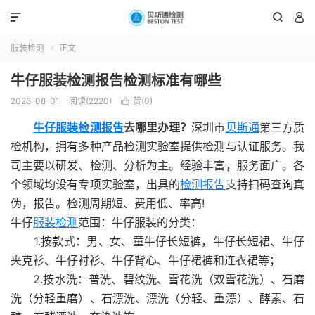



服装检测
正文

牛仔服装检测报告检测标准有哪些
2026-08-01
阅读(2220)
赞(
0
)

牛仔服装检测报告
去哪里办理？
深圳市
贝斯通
第三方质
检机构，拥有多种产品检测实验室提供检测与认证服务。我
司主要以研发、检测、分析为主。经验丰富，服务面广。各
个领域均设有专项实验室，出具的
检测报告
支持扫码查询真
伪，报告。检测周期短、费用低、率高!
牛仔
服装检测
范围：牛仔服装的分类：
1.按款式：男、女、童牛仔长短裤，牛仔长短裙、牛仔
夹克衫、牛仔衬衫、牛仔背心、牛仔裙裤和连衣裙等；
2.按水洗：普洗、碧纹洗、雪花洗（双雪花洗）、石磨
洗（分轻重磨）、石漂洗、漂洗（分轻、重漂）、酵素、石