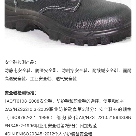
安全鞋检测产品：
防静电安全鞋、防砸安全鞋、防刺穿安全鞋、耐酸碱安全鞋、而耐
高温安全鞋、工业安全鞋、透气安全鞋
安全鞋检测标推：
1AQ/T6108-2008安全鞋、防护鞋和职业鞋的选择、使用和维护
2AS/NZS2210.3-2009职业防护靴套第3部分：安全鞋袜的规格
（ISO8782-2：1998）部分替代AS/NZS 2210.219943DIN
EN345-2-1996职业用安全鞋第2部分：附加规范
4DIN ENISO20345-2012个人防护装备安全鞋