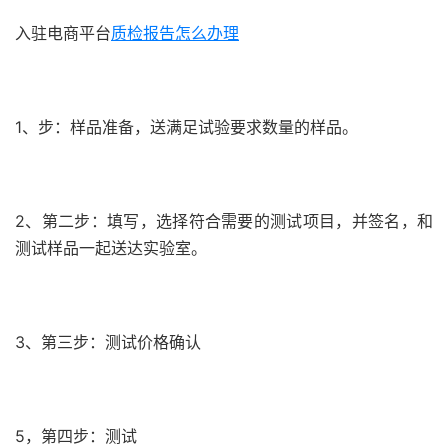
入驻电商平台
质检报告怎么办理
1、步：样品准备，送满足试验要求数量的样品。
2、第二步：填写，选择符合需要的测试项目，并签名，和
测试样品一起送达实验室。
3、第三步：测试价格确认
5，第四步：测试