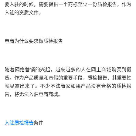
要入驻的时候，需要提供一个商标至少一份质检报告，作为
入驻的资质文件。
电商为什么要求做质检报告
随着网络营销的兴起，越来越多的人在网上商城购买到假
货。作为产品质量和真假的重要手段，质检报告，其重要性
就显露出来了。不少不法商家如果产品没有合格的质检报
告，将无法入驻电商商城。
入驻质检报告
条件