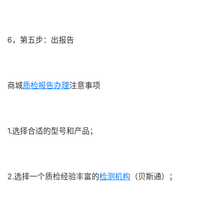
6，第五步：出报告
商城
质检报告办理
注意事项
1.选择合适的型号和产品；
2.选择一个质检经验丰富的
检测机构
（贝斯通）；