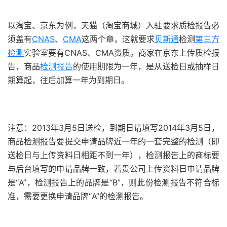
以淘宝、京东为例，天猫（淘宝商城）入驻要求质检报告必
须盖有
CNAS
、
CMA
这两个章，这就要求
贝斯通
检测
第三方
检测
实验室要有CNAS、CMA资质。商家在京东上传质检报
告，商品
检测报告
的使用期限为一年，是从送检日或抽样日
期算起，往后加算一年为到期日。
注意：2013年3月5日送检，到期日请填写2014年3月5日，
商品检测报告要提交申请品牌近一年的一套完整的检测（即
送检日与上传资料日相距不到一年），检测报告上的商标要
与后台填写的申请品牌一致，若贵公司上传资料日申请品牌
是“A”，检测报告上的品牌是“B”，则此份检测报告不符合标
准，需要更换申请品牌“A”的检测报告。