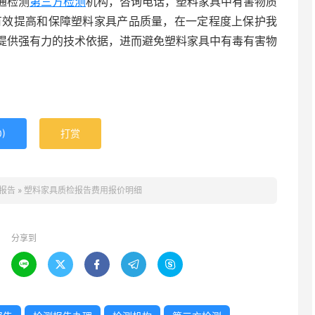
通检测
第三方检测
机构，咨询电话，塑料家具中有害物质
施，将有效提高和保障塑料家具产品质量，在一定程度上保护我
提供强有力的技术依据，进而避免塑料家具中有毒有害物
0
)
打赏
报告
»
塑料家具质检报告费用报价明细
分享到




