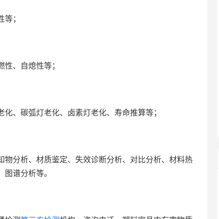
性等；
燃性、自熄性等；
老化、碳弧灯老化、卤素灯老化、寿命推算等；
知物分析、材质鉴定、失效诊断分析、对比分析、材料热
、图谱分析等。