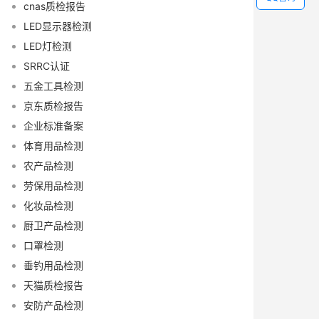
cnas质检报告
LED显示器检测
LED灯检测
SRRC认证
五金工具检测
京东质检报告
企业标准备案
体育用品检测
农产品检测
劳保用品检测
化妆品检测
厨卫产品检测
口罩检测
垂钓用品检测
天猫质检报告
安防产品检测