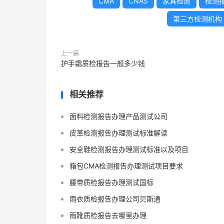
CMA
CNAS
家具检测
检测
第三方检测机构
上一篇
护手霜质检报告一般多少钱
相关推荐
面料检测报告办理产品测试公司
皮革检测报告办理测试标准解读
安全鞋检测报告办理测试标准以及项目
箱包CMA检测报告办理测试项目要求
腰带质检报告办理测试国标
雨衣质检报告办理公司贝斯通
雨靴质检报告去哪里办理