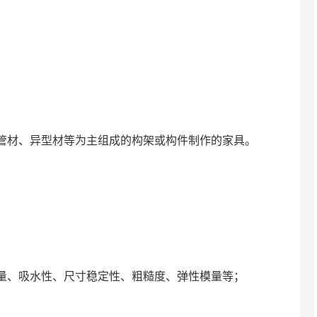
管材、异型材等为主组成的构架或构件制作的家具。
量、吸水性、尺寸稳定性、粗糙度、弹性模量等；