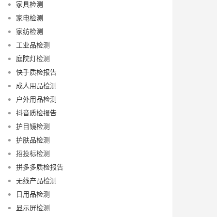
家具检测
家电检测
家纺检测
工业品检测
庭院灯检测
快手质检报告
成人用品检测
户外用品检测
抖音质检报告
护目镜检测
护肤品检测
招投标检测
拼多多质检报告
无线产品检测
日用品检测
显示屏检测