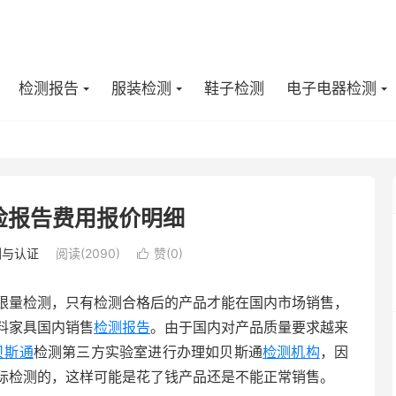
检测报告
服装检测
鞋子检测
电子电器检测
检报告费用报价明细
测与认证
阅读(2090)
赞(
0
)

限量检测，只有检测合格后的产品才能在国内市场销售，
料家具国内销售
检测报告
。由于国内对产品质量要求越来
贝斯通
检测第三方实验室进行办理如贝斯通
检测机构
，因
际检测的，这样可能是花了钱产品还是不能正常销售。