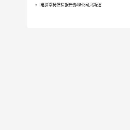
电脑桌椅质检报告办理公司贝斯通