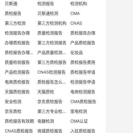
贝斯通
检测报告
检测机构
质检报告
贝斯通检测
CMA
第三方检测
第三方检测机构
CNAS
检测报告办理
质量检测报告
质检报告办理
办理质检报告
第三方检测报告
产品质检报告
质检报告办理流程
产品质量检测报告
化妆品
质量检验报告
第三方质检报告
质检报告费用
产品检测报告
CNAS检测报告
质检报告申请
电商质检报告
质检报告怎么办理
检测报告申请
天猫质检报告
天猫质检
电商检测报告
安全检测
京东质检报告
CMA质检报告
京东质检
第三方专业检验机构
家电检测
质检报告有效期
电器检测
CMA认证
CNAS质检报告
商城质检报告
入驻质检报告