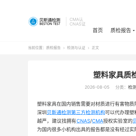
CMA认
CNAS证
首页
质检报告
当前位置：
质检报告
检测与认证
正文


塑料家具质
2026-08-05
分类：
检
塑料家具在国内销售需要对材质进行有害物质
深圳
贝斯通检测
第三方检测机构
可以代办理塑
越严，建议找拥有
CNAS
/
CMA
授权实验室的
为国内很多小机构出具的报告都是没有经过实