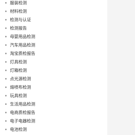
服装检测
材料检测
检测与认证
检测报告
母婴用品检测
汽车用品检测
淘宝质检报告
灯具检测
灯箱检测
点光源检测
熔喷布检测
玩具检测
生活用品检测
电商质检报告
电子电器检测
电池检测