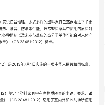
护意识日益增强，多式多样的塑料家具已逐步走进了千家
隔热、隔音、防潮等性能。通常塑料家具中使用的原料对
的各种助剂以及未参与反应的高分子单体可能会对人体产
（GB 28481-2012）标准。
2012）是2013年7月1日实施的一项中华人民共和国标准，
-2012）规定了塑料家具中有害物质限量的术语、要求、试
（GB 28481-2012）适用于室内外和公共场所使用