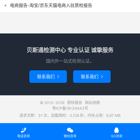
电商报告-淘宝/京东天猫电商入驻质检报告
贝斯通检测中心 专业认证 诚挚服务
国内外一站式检测认证。
联系我们
联系我们


© 2010-2026
质检报告
网站地图
粤ICP备18134443号
请求次数：31 次，加载用时：0.128 秒，内存占用：6.67 MB



电话咨询
微信咨询
QQ咨询