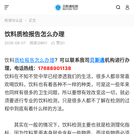



检测与认证
正文

饮料质检报告怎么办理
2026-08-07
阅读(2861)
赞(
0
)

饮料
质检报告怎么办理
？可以联系我司
贝斯通
机构进行办
理，电话热线：
17688901138
饮料在不知不觉中早已经渗透我们的生活，很多人都非常喜
欢喝饮料，饮料也有着各种不一样的种类，可是这一些年来
也同样有很多的卫生问题，所以要想有效改变这一切，就必
须要进行专业的饮料检测，只是很多人都不了解在检测的过
程中到底有着什么样的方法。
其实在一般的情况下，饮料检测主要也就是检测理化指
标，因为饮料里面本身就会含有一些物质，而这些物质必须